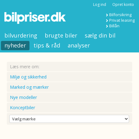
Log ind
Opret konto
Bilforsikring
Privat leasing
Billån
bilvurdering
brugte biler
sælg din bil
nyheder
tips & råd
analyser
Læs mere om:
Miljø og sikkerhed
Marked og mærker
Nye modeller
Konceptbiler