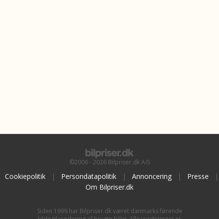
©2006 - 2026 Bilpriser.dk A/S
Cookiepolitik
|
Persondatapolitik
|
Annoncering
|
Presse
|
Om Bilpriser.dk
Siden 1999 har Bilpriser.dk været danmarks førende
kilde til vurdering af brugte biler. Alle vurderinger er