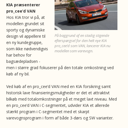
KIA præsenterer
pro_cee’d VAN
Hos KIA tror vi på, at
modellen grundet sit
sporty og dynamiske
På baggrund af en stadig stigende
design vil appellere til
efterspørgsel for den helt nye KIA
en ny kundegruppe,
pro_cee’d som VAN, lancerer KIA nu
som ikke nødvendigvis
modellen som varevogn.
har behov for
bagsædepladsen -
men i større grad fokuserer på den totale omkostning ved
køb af ny bil.
Ved køb af en pro_cee’d VAN med en KIA forsikring samt
historisk lave finansieringsmuligheder er det et attraktivt
bilkøb med totalomkostninger på et meget lavt niveau. Med
en pro_cee’d VAN i C-segmentet, udvider KIA et allerede
stærkt program i C-segmentet med et skarpt
varevognsprogram i form af både 3-dørs og SW varianter.