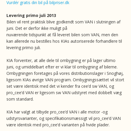
Vurdér gratis din bil på bilpriser.dk
Levering primo juli 2013
Bilen vil rent praktisk blive godkendt som VAN i slutningen af
juni. Det er derfor ikke muligt på
nuværende tidspunkt at få leveret bilen som VAN, men den
kan allerede nu bestilles hos KIAs autoriserede forhandlere til
levering primo juli.
KIA forventer, at alle dele til ombygning er på lager ultimo
juni, og umiddelbart efter er vi klar til ombygning af bilerne.
Ombygningen foretages på vores distributionslager i Snoghøj,
ligesom KIAs øvrige VAN program. Ombygningssættet vil stort
set være identisk med det vi kender fra cee’d sw VAN, og
pro_cee’d VAN er ligesom sw VAN udstyret med dobbelt væg
som standard.
KIA har valgt at tilbyde pro_cee’d VAN i alle motor -og
udstyrsvarianter, og specifikationsmæssigt vil pro_cee’d VAN
være identisk med pro_cee’d varianten på hvide plader.