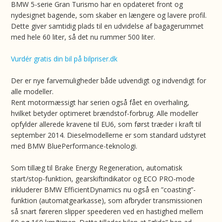
BMW 5-serie Gran Turismo har en opdateret front og
nydesignet bagende, som skaber en længere og lavere profil.
Dette giver samtidig plads til en udvidelse af bagagerummet
med hele 60 liter, så det nu rummer 500 liter.
Vurdér gratis din bil på bilpriser.dk
Der er nye farvemuligheder både udvendigt og indvendigt for
alle modeller.
Rent motormæssigt har serien også fået en overhaling,
hvilket betyder optimeret brændstof-forbrug. Alle modeller
opfylder allerede kravene til EU6, som først træder i kraft til
september 2014. Dieselmodellerne er som standard udstyret
med BMW BluePerformance-teknologi.
Som tillæg til Brake Energy Regeneration, automatisk
start/stop-funktion, gearskiftindikator og ECO PRO-mode
inkluderer BMW EfficientDynamics nu også en ”coasting”-
funktion (automatgearkasse), som afbryder transmissionen
så snart føreren slipper speederen ved en hastighed mellem