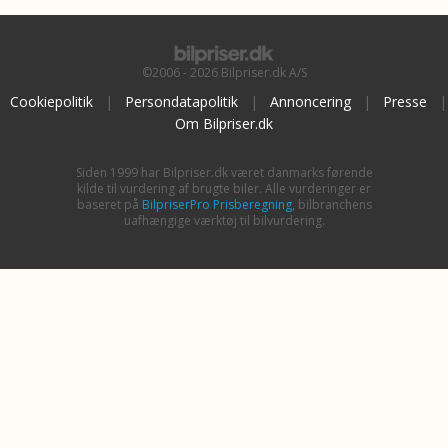
©2006 - 2026 Bilpriser.dk A/S
Cookiepolitik
|
Persondatapolitik
|
Annoncering
|
Presse
|
Om Bilpriser.dk
Siden 1999 har Bilpriser.dk været danmarks førende
kilde til vurdering af brugte biler. Alle vurderinger er
baseret på
BilpriserPro Prisberegning
, bilbranchens
uafhængige værktøj til bilvurdering.