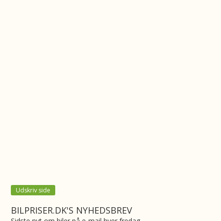
Udskriv side
BILPRISER.DK'S NYHEDSBREV
Sidste nyt om biler på e-mail hver fredag.