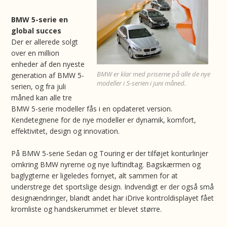
BMW 5-serie en
global succes
Der er allerede solgt
over en million
enheder af den nyeste
BMW er klar med priserne på alle de nye
generation af BMW 5-
modeller i 5-serien i juni måned.
serien, og fra juli
måned kan alle tre
BMW 5-serie modeller fås i en opdateret version.
Kendetegnene for de nye modeller er dynamik, komfort,
effektivitet, design og innovation.
På BMW 5-serie Sedan og Touring er der tilføjet konturlinjer
omkring BMW nyrerne og nye luftindtag. Bagskærmen og
baglygterne er ligeledes fornyet, alt sammen for at
understrege det sportslige design. Indvendigt er der også små
designændringer, blandt andet har iDrive kontroldisplayet fået
kromliste og handskerummet er blevet større.