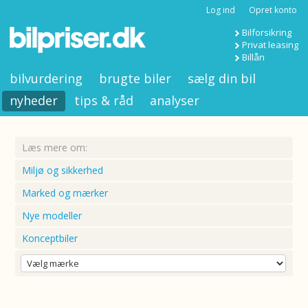
Log ind
Opret konto
Bilforsikring
Privat leasing
Billån
bilvurdering
brugte biler
sælg din bil
nyheder
tips & råd
analyser
Læs mere om:
Miljø og sikkerhed
Marked og mærker
Nye modeller
Konceptbiler