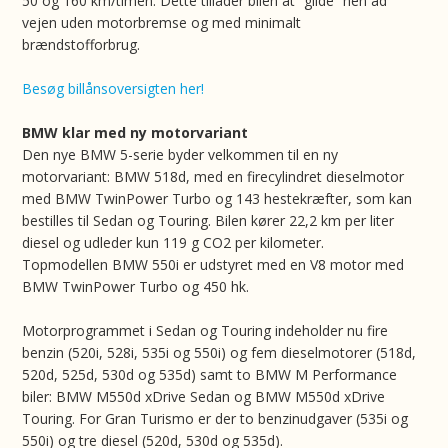
50 og 160 km/timen. Dette tillader bilen at ”glide” hen ad
vejen uden motorbremse og med minimalt
brændstofforbrug.
Besøg billånsoversigten her!
BMW klar med ny motorvariant
Den nye BMW 5-serie byder velkommen til en ny
motorvariant: BMW 518d, med en firecylindret dieselmotor
med BMW TwinPower Turbo og 143 hestekræfter, som kan
bestilles til Sedan og Touring. Bilen kører 22,2 km per liter
diesel og udleder kun 119 g CO2 per kilometer.
Topmodellen BMW 550i er udstyret med en V8 motor med
BMW TwinPower Turbo og 450 hk.
Motorprogrammet i Sedan og Touring indeholder nu fire
benzin (520i, 528i, 535i og 550i) og fem dieselmotorer (518d,
520d, 525d, 530d og 535d) samt to BMW M Performance
biler: BMW M550d xDrive Sedan og BMW M550d xDrive
Touring. For Gran Turismo er der to benzinudgaver (535i og
550i) og tre diesel (520d, 530d og 535d).