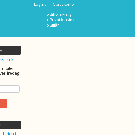
Log ind
Opret konto
Bilforsikring
Privat leasing
Billån
v
riser.dk
om biler
ver fredag
der
l ferien i