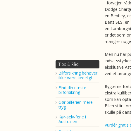
i forvejen råd
Dodge Charge
en Bentley, e
Benz SLS, en 
en Lamborghi
er det som om
mangler noge
Men nu har pol
indsatsstyrke
Tips & Råd
eksklusive Ast
Bilforsikring behøver
ved et arrang
ikke være kedeligt
Rygterne fort
Find din næste
bilforsikring
ekstra kulfibe
som kan optag
Gør bilferien mere
Bilen står i o
tryg
skulle på dans
Kør-selv-ferie i
Australien
Vurdér gratis d