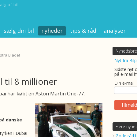
alg af bil
sælg din bil
nyheder
tips & råd
analyser
Nyhedsbre
kstra Bladet
Nyt fra Bilp
Sidste nyt 
på e-mail h
l til 8 millioner
Din e-mail
ubai har købt en Aston Martin One-77.
 på danske
Flere nyhe
tyrken i Dubai
Gode råd ti