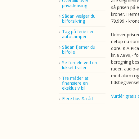
Overblik over
alle segmente
privatleasing
så prisen på 
kroner. Herme
Sådan vælger du
bilforsikring
79.999,- krone
Tag på ferie i en
Udover prisre
autocamper
netop nu som
Sådan fjerner du
døre. KIA Pica
bilfolie
kr. 87.899,- 
beregning best
Se fordele ved en
lukket trailer
ruder, audio-
med alarm og
Tre måder at
tidsbegrænset
finansiere en
eksklusiv bil
Vurdér gratis d
Flere tips & råd