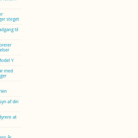
er
nger steget
dgang til
norerer
elser
Model Y
ar med
ger
ien
yn af din
dyrere at
ens år