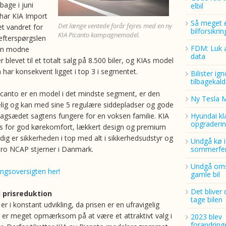
lbage i juni
elbil
har KIA Import
Så meget 
Det længe ventede forår fejres med en ny
t vandret for
bilforsikri
KIA Picanto kampagnemodel.
efterspørgslen
FDM: Luk a
men modne
data
r blevet til et totalt salg på 8.500 biler, og KIAs model
 har konsekvent ligget i top 3 i segmentet.
Bilister ig
tilbagekald
canto er en model i det mindste segment, er den
Ny Tesla 
lig og kan med sine 5 regulære siddepladser og gode
agsædet sagtens fungere for en voksen familie. KIA
Hyundai kl
opgraderin
os for god kørekomfort, lækkert design og premium
dig er sikkerheden i top med alt i sikkerhedsudstyr og
Undgå kø i
Euro NCAP stjerner i Danmark.
sommerfer
Undgå oms
ingsoversigten her!
gamle bil
Det bliver 
 prisreduktion
tage bilen
r i konstant udvikling, da prisen er en ufravigelig
A er meget opmærksom på at være et attraktivt valg i
2023 blev
forandring