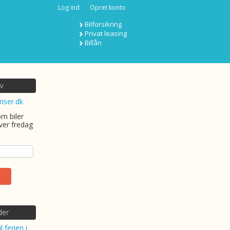
Log ind
Opret konto
Bilforsikring
Privat leasing
Billån
v
riser.dk
om biler
ver fredag
der
l ferien i