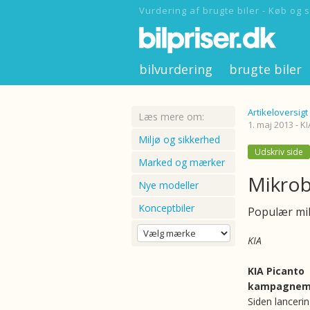
Vurdering af brugte biler - Køb og s
bilvurdering
brugte biler
Artikeloversigt
Læs mere om:
1. maj 2013 - KI
Miljø og sikkerhed
Udskriv side
Marked og mærker
Mikrobi
Nye modeller
Konceptbiler
Populær mikr
KIA
KIA Picanto
kampagnem
Siden lanceri