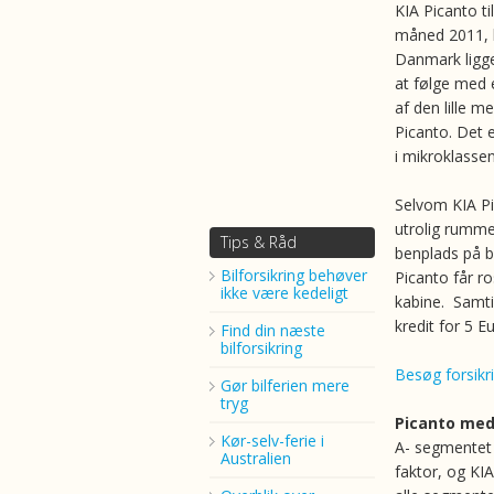
KIA Picanto ti
måned 2011, 
Danmark ligge
at følge med 
af den lille 
Picanto. Det e
i mikroklassen
Selvom KIA Pi
utrolig rumme
Tips & Råd
benplads på b
Bilforsikring behøver
Picanto får r
ikke være kedeligt
kabine. Samti
kredit for 5 
Find din næste
bilforsikring
Besøg forsikr
Gør bilferien mere
tryg
Picanto med
Kør-selv-ferie i
A- segmentet e
Australien
faktor, og KI