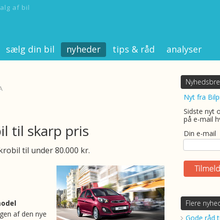
alg af bil
sælg din bil
nyheder
tips & råd
analyser
Nyhedsbre
A
Nyt fra Bilp
Sidste nyt 
på e-mail h
l til skarp pris
Din e-mail
obil til under 80.000 kr.
odel
Flere nyhe
ngen af den nye
Gode råd ti