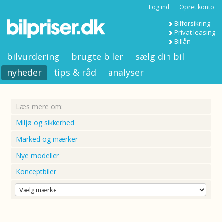
Log ind
Opret konto
Bilforsikring
Privat leasing
Billån
bilvurdering
brugte biler
sælg din bil
nyheder
tips & råd
analyser
Læs mere om:
Miljø og sikkerhed
Marked og mærker
Nye modeller
Konceptbiler