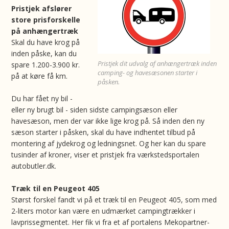
Pristjek afslører
store prisforskelle
på anhængertræk
Skal du have krog på
inden påske, kan du
Pristjek dit udvalg af anhængertræk inden
spare 1.200-3.900 kr.
camping- og havesæsonen starter i
på at køre få km.
påsken.
Du har fået ny bil -
eller ny brugt bil - siden sidste campingsæson eller
havesæson, men der var ikke lige krog på. Så inden den ny
sæson starter i påsken, skal du have indhentet tilbud på
montering af jydekrog og ledningsnet. Og her kan du spare
tusinder af kroner, viser et pristjek fra værkstedsportalen
autobutler.dk.
Træk til en Peugeot 405
Størst forskel fandt vi på et træk til en Peugeot 405, som med
2-liters motor kan være en udmærket campingtrækker i
lavprissegmentet. Her fik vi fra et af portalens Mekopartner-