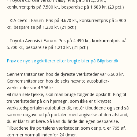
- Toyota Corolla Verso i Valby: Pris på 5.812,50 kr.,
konkurrentpris på 7.500 kr., besparelse på 1.688 kr. (23 pct.)
- KIA cee’d i Farum: Pris på 4.670 kr., konkurrentpris på 5.900
kr., besparelse på 1.230 kr. (21 pct.)
- Toyota Avensis i Farum: Pris på 4.490 kr., konkurrentpris på
5.700 kr., besparelse på 1.210 kr. (21 pct.)
Prøv de nye søgekriterer efter brugte biler på Bilpriser.dk
Gennemsnitsprisen hos de dyreste værksteder var 6.600 kr.
Gennemsnitsprisen hos de seks nævnte autobutler-
værksteder var 4.596 kr.
Vil man selv tjekke, skal man bruge følgende opskrift: Ring til
tre værksteder på din hjemegn, som ikke er tilknyttet
værkstedsportalen autobutler.dk, notér tilbuddene og send så
samme opgave ud på portalen med angivelse af den afstand,
du er klar til at køre. Så kan du finde din egen besparelse.
Tilbuddene fra portalens værksteder, som der p. t. er 765 af,
kommer normalt indenfor 24 timer.