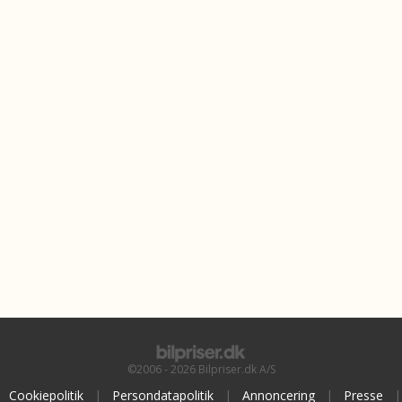
©2006 - 2026 Bilpriser.dk A/S
Cookiepolitik
|
Persondatapolitik
|
Annoncering
|
Presse
|