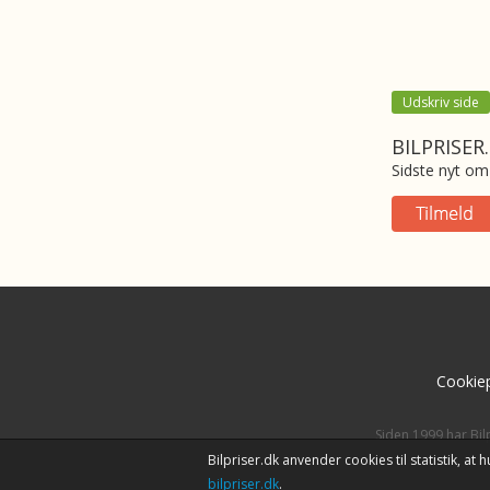
Udskriv side
BILPRISER
Sidste nyt om 
Cookiep
Siden 1999 har Bil
Bilpriser.dk anvender cookies til statistik, a
bilpriser.dk
.