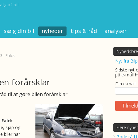
alg af bil
sælg din bil
nyheder
tips & råd
analyser
Nyhedsbre
3 - Falck
Nyt fra Bilp
Sidste nyt 
på e-mail h
en forårsklar
Din e-mail
åd til at gøre bilen forårsklar
 Falck
ne, sjap og
Flere nyhe
e biler har
Gode råd ti