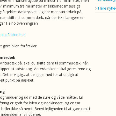
river en mønsterdybde på mindst 1,6 millimeter, men
er minimum tre millimeter af sikkerhedsmæssige
Flere nyhe
gså tjekket dæktrykket. Og har man vinterdæk på
l man skifte til sommerdæk, når der ikke længere er
siger Heino Svenningsen.
as på bilen her!
at gøre bilen forårsklar:
ommerdæk
r vinterdæk på, skal du skifte dem til sommerdæk, når
lipper sit sidste tag. Vinterdækkene skal gøres rene og
e. Det er vigtigt, at de ligger ned for at undgå at
kelt punkt på dækket.
ing
og vinduer og ud med de sure og våde måtter. En
ftning er godt for bilen og indeklimaet, og en tør
heller ikke så nemt. Benyt lejligheden til at gøre rent i
 indersiden af vinduerne.