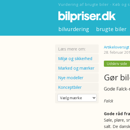
Vurdering af brugte biler - Køb og s
bilvurdering
brugte biler
Artikeloversigt
Læs mere om:
28. februar 201
Miljø og sikkerhed
Udskriv side
Marked og mærker
Gør bil
Nye modeller
Konceptbiler
Gode Falck-r
Falck
Gode råd fra
Søle, pløre, s
salt. De dansk