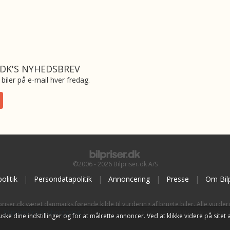
.DK'S NYHEDSBREV
biler på e-mail hver fredag.
©2006 - 2026 Bilpriser.dk A/S
olitik
|
Persondatapolitik
|
Annoncering
|
Presse
|
Om Bilp
priser.dk været danmarks førende kilde til vurdering af brugte biler. Alle vurder
BilpriserPro Prisberegning
, bilbranchens uafhængige værktøj til bilvurdering.
t huske dine indstillinger og for at målrette annoncer. Ved at klikke videre på si