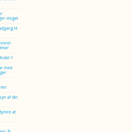
er
nger steget
dgang til
norerer
elser
Model Y
ar med
ger
ien
yn af din
dyrere at
ens år