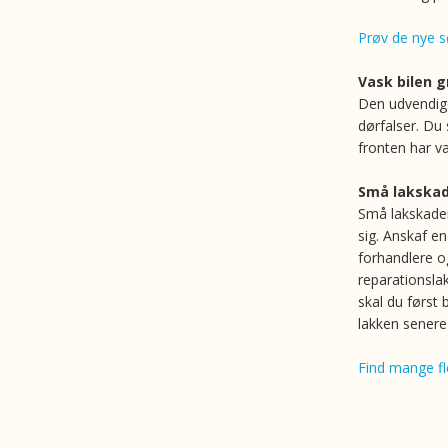
Prøv de nye s
Vask bilen g
Den udvendige
dørfalser. Du
fronten har v
Små lakska
Små lakskader
sig. Anskaf en
forhandlere og
reparationslak
skal du først
lakken senere
Find mange fle