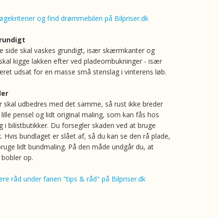
øgekriterier og find drømmebilen på Bilpriser.dk
rundigt
 side skal vaskes grundigt, især skærmkanter og
 skal kigge lakken efter ved pladeombukninger - især
æret udsat for en masse små stenslag i vinterens løb.
der
 skal udbedres med det samme, så rust ikke breder
 lille pensel og lidt original maling, som kan fås hos
 i bilistbutikker. Du forsegler skaden ved at bruge
. Hvis bundlaget er slået af, så du kan se den rå plade,
 bruge lidt bundmaling. På den måde undgår du, at
 bobler op.
re råd under fanen "tips & råd" på Bilpriser.dk