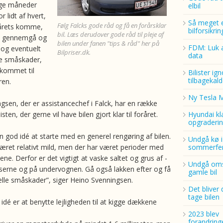
ge måneder
elbil
r lidt af hvert,
Så meget 
Følg Falcks gode råd og få en forårsklar
årets komme,
bilforsikri
bil. Læs derudover gode råd til pleje af
 at gennemgå og
bilen under fanen "tips & råd" her på
FDM: Luk a
 og eventuelt
Bilpriser.dk.
data
de småskader,
kommet til
Bilister ig
tilbagekald
ren.
Ny Tesla 
gsen, der er assistancechef i Falck, har en række
listen, der gerne vil have bilen gjort klar til foråret.
Hyundai kl
opgraderin
en god idé at starte med en generel rengøring af bilen.
Undgå kø i
været relativt mild, men der har været perioder med
sommerfer
jene. Derfor er det vigtigt at vaske saltet og grus af -
Undgå oms
sserne og på undervognen. Gå også lakken efter og få
gamle bil
elle småskader”, siger Heino Svenningsen.
Det bliver 
tage bilen
dé er at benytte lejligheden til at kigge dækkene
2023 blev
forandring