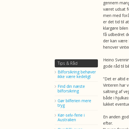
gennem man
været udsat fo
men med for
er det tid til
klargøre bilen
få udbedret 
der kan være 
henover vinte
Heino Svennin
Tips & Råd
gode råd til bi
Bilforsikring behøver
ikke være kedeligt
”Det er altid 
Vinteren har 
Find din næste
bilforsikring
saltning af ve
både i hjulka
Gør bilferien mere
lukket eventu
tryg
Kør-selv-ferie i
En anden god i
Australien
efter.