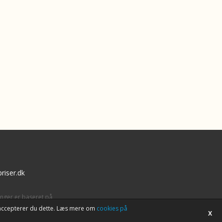
riser.dk
inger er baseret på
tet accepterer du dette. Læs mere om
cookies på
X