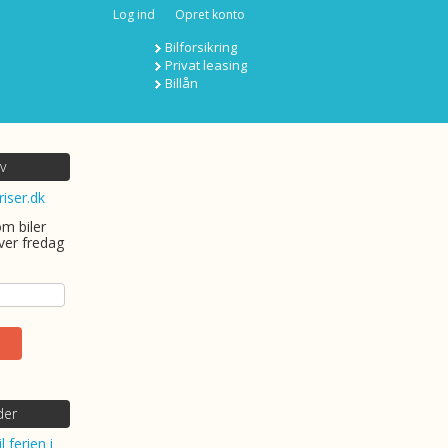
Log ind
Opret konto
Bilforsikring
Privat leasing
Billån
v
riser.dk
om biler
ver fredag
der
l ferien i