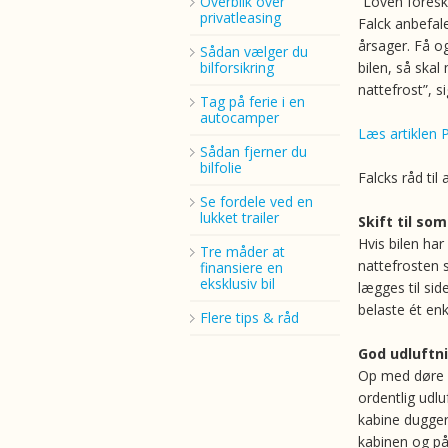
Overblik over
”Loven foresk
privatleasing
Falck anbefal
årsager. Få o
Sådan vælger du
bilforsikring
bilen, så ska
nattefrost”, 
Tag på ferie i en
autocamper
Læs artiklen P
Sådan fjerner du
bilfolie
Falcks råd til 
Se fordele ved en
lukket trailer
Skift til s
Hvis bilen ha
Tre måder at
nattefrosten s
finansiere en
eksklusiv bil
lægges til sid
belaste ét en
Flere tips & råd
God udluftn
Op med døre 
ordentlig udlu
kabine dugger 
kabinen og på