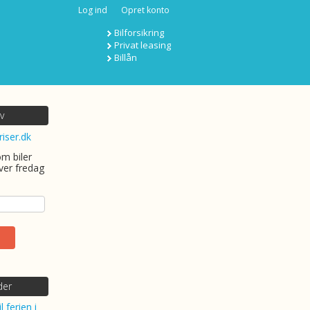
Log ind
Opret konto
Bilforsikring
Privat leasing
Billån
v
riser.dk
om biler
ver fredag
der
l ferien i