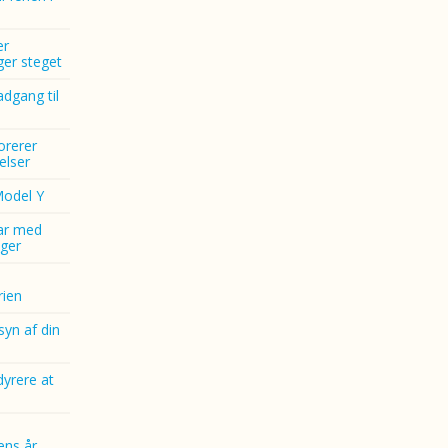
er
nger steget
dgang til
norerer
elser
Model Y
ar med
ger
ien
yn af din
dyrere at
ens år