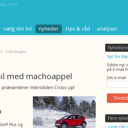
alg af bil
sælg din bil
nyheder
tips & råd
analyser
Nyhedsbre
13 - Volkswagen
Nyt fra Bilp
Sidste nyt 
på e-mail h
il med machoappel
Din e-mail
præsenterer mikrobilen Cross up!
d
Flere nyhe
 Golf Plus og
Gode råd ti