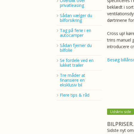
Overblik over
specificeres i
privatleasing
beklædt i sor
ventilationsd
Sådan vælger du
bilforsikring
dørtrinene for
Tag på ferie i en
Cross up! kør
autocamper
trins manuel 
Sådan fjerner du
introducere c
bilfolie
Besøg billånso
Se fordele ved en
lukket trailer
Tre måder at
finansiere en
eksklusiv bil
Flere tips & råd
Udskriv side
BILPRISER
Sidste nyt om 