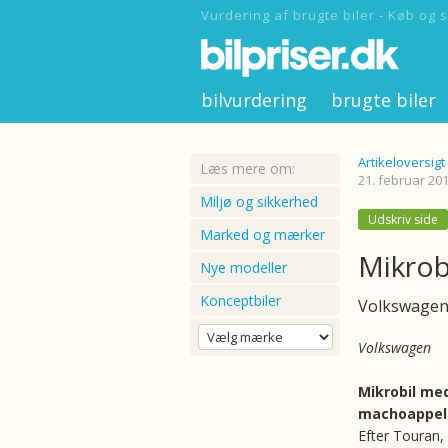
Vurdering af brugte biler - Køb og s
bilvurdering
brugte biler
Artikeloversigt
Læs mere om:
21. februar 20
Miljø og sikkerhed
Udskriv side
Marked og mærker
Mikrob
Nye modeller
Konceptbiler
Volkswagen 
Volkswagen
Mikrobil me
machoappel
Efter Touran,