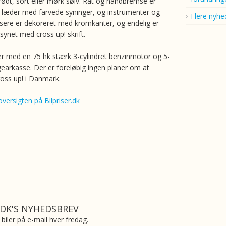
 rødt, sort eller mørk sølv. Rat og håndbremse er
t læder med farvede syninger, og instrumenter og
Flere nyhe
ysere er dekoreret med kromkanter, og endelig er
synet med cross up! skrift.
er med en 75 hk stærk 3-cylindret benzinmotor og 5-
gearkasse. Der er foreløbig ingen planer om at
ross up! i Danmark.
versigten på Bilpriser.dk
.DK'S NYHEDSBREV
biler på e-mail hver fredag.