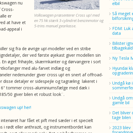
lkswagen nu
elbil
af Cross-
Så meget 
Volkswagen præsenterer Cross up! med
alle er
bilforsikri
en 75 hk stærk 3-cylindret benzinmotor og
ed at have et
5-trins manuel gearkasse.
FDM: Luk a
oad-appeal i
data
Bilister ig
tilbagekald
iller sig fra de øvrige up!-modeller ved en stribe
gndetaljer, der ved første øjekast giver modellen sin
Ny Tesla 
. En øget frihøjde, skærmkanter og dørvangere i sort
rontkofanger med alu-farvet indlæg og
Hyundai kl
opgraderin
aneler nedenunder giver cross up! en snert af offroad-
 disse detaljer er sidespejle og tagræling lakeret i
Undgå kø i
 16" tommer cross-aluminiumsfælge med dæk i
sommerfer
85/50 giver bilen et robust look¨.
Undgå oms
gamle bil
kswagen up! her!
Det bliver 
tage bilen
nteriøret har fået et pift med sæder i et specielt
s i rødt eller anthrazit, og instrumentbordet kan
2023 blev
forandring