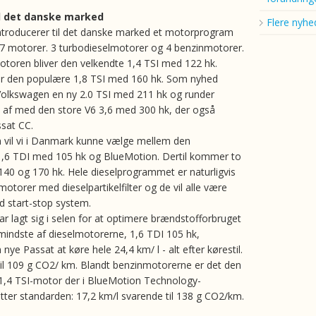
il det danske marked
Flere nyhe
troducerer til det danske marked et motorprogram
7 motorer. 3 turbodieselmotorer og 4 benzinmotorer.
otoren bliver den velkendte 1,4 TSI med 122 hk.
er den populære 1,8 TSI med 160 hk. Som nyhed
Volkswagen en ny 2.0 TSI med 211 hk og runder
 af med den store V6 3,6 med 300 hk, der også
ssat CC.
n vil vi i Danmark kunne vælge mellem den
,6 TDI med 105 hk og BlueMotion. Dertil kommer to
140 og 170 hk. Hele dieselprogrammet er naturligvis
otorer med dieselpartikelfilter og de vil alle være
 start-stop system.
r lagt sig i selen for at optimere brændstofforbruget
ndste af dieselmotorerne, 1,6 TDI 105 hk,
nye Passat at køre hele 24,4 km/ l - alt efter kørestil.
til 109 g CO2/ km. Blandt benzinmotorerne er det den
ve 1,4 TSI-motor der i BlueMotion Technology-
tter standarden: 17,2 km/l svarende til 138 g CO2/km.