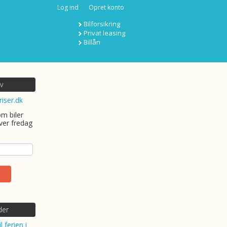
Log ind
Opret konto
Bilforsikring
Privat leasing
Billån
v
riser.dk
om biler
ver fredag
der
l ferien i