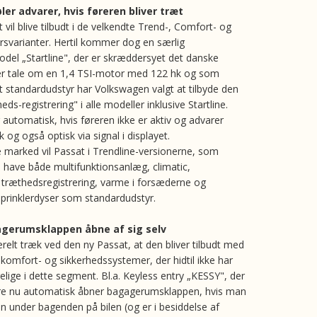
er advarer, hvis føreren bliver træt
vil blive tilbudt i de velkendte Trend-, Comfort- og
yrsvarianter. Hertil kommer dog en særlig
odel „Startline", der er skræddersyet det danske
er tale om en 1,4 TSI-motor med 122 hk og som
t standardudstyr har Volkswagen valgt at tilbyde den
eds-registrering" i alle modeller inklusive Startline.
 automatisk, hvis føreren ikke er aktiv og advarer
 og også optisk via signal i displayet.
 marked vil Passat i Trendline-versionerne, som
. have både multifunktionsanlæg, climatic,
, træthedsregistrering, varme i forsæderne og
prinklerdyser som standardudstyr.
gerumsklappen åbne af sig selv
relt træk ved den ny Passat, at den bliver tilbudt med
komfort- og sikkerhedssystemer, der hidtil ikke har
lige i dette segment. Bl.a. Keyless entry „KESSY", der
re nu automatisk åbner bagagerumsklappen, hvis man
 under bagenden på bilen (og er i besiddelse af