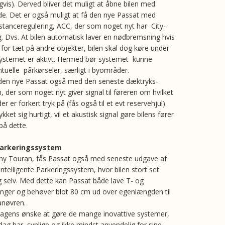
gvis). Derved bliver det muligt at åbne bilen med
e. Det er også muligt at få den nye Passat med
stanceregulering, ACC, der som noget nyt har City-
 Dvs. At bilen automatisk laver en nødbremsning hvis
r tæt på andre objekter, bilen skal dog køre under
systemet er aktivt. Hermed bør systemet kunne
tuelle pårkørseler, særligt i byområder.
den nye Passat også med den seneste dæktryks-
 der som noget nyt giver signal til føreren om hvilket
er er forkert tryk på (fås også til et evt reservehjul).
ket sig hurtigt, vil et akustisk signal gøre bilens fører
å dette.
 parkeringssystem
ny Touran, fås Passat også med seneste udgave af
ntelligente Parkeringssystem, hvor bilen stort set
ig selv. Med dette kan Passat både lave T- og
ringer og behøver blot 80 cm ud over egenlængden til
anøvren.
agens ønske at gøre de mange inovattive systemer,
dag har, synlige og ikke mindst anvendelig for sine