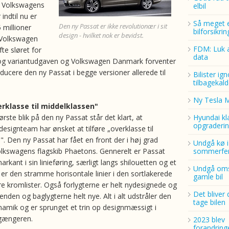
f Volkswagens
elbil
 indtil nu er
Så meget 
Den ny Passat er ikke revolutionær i sit
5 millioner
bilforsikri
design - hvilket nok er bevidst.
 Volkswagen
FDM: Luk a
fte sløret for
data
og variantudgaven og Volkswagen Danmark forventer
ducere den ny Passat i begge versioner allerede til
Bilister ig
tilbagekald
Ny Tesla 
erklasse til middelklassen"
ørste blik på den ny Passat står det klart, at
Hyundai kl
opgraderin
esignteam har ønsket at tilføre „overklasse til
". Den ny Passat har fået en front der i høj grad
Undgå kø i
kswagens flagskib Phaetons. Gennerelt er Passat
sommerfer
rkant i sin linieføring, særligt langs shilouetten og et
Undgå oms
er den stramme horisontale linier i den sortlakerede
gamle bil
ire kromlister. Også forlygterne er helt nydesignede og
Det bliver 
enden og baglygterne helt nye. Alt i alt udstråler den
tage bilen
amik og er sprunget et trin op designmæssigt i
rgængeren.
2023 blev
forandring