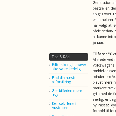
Generation a
bestseller, der
solgt i over 1
eksemplarer.
har valgt at lø
både sedan- 
at kunne intro
januar.
Tilfører "Ov
Tips & Råd
Allerede ved f
Bilforsikring behøver
Volkswagens d
ikke være kedeligt
middelklassen
minder om Vol
Find din næste
bilforsikring
blevet mere ma
markant træk 
Gør bilferien mere
grill med de f
tryg
særligt er bag
Kør-selv-ferie i
ny Passat dyn
Australien
forhold til fo