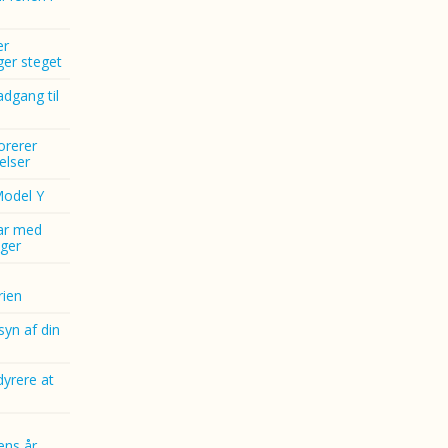
er
nger steget
dgang til
norerer
elser
Model Y
ar med
ger
ien
yn af din
dyrere at
ens år