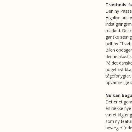
Trætheds-føl
Den ny Passat 
Highline udst
indstigningsm
marked. Der 
ganske særlig
helt ny "Træth
Bilen opdager
denne akustisk
På det danske
noget nyt bl.a
tågeforlygter
opvarmelige s
Nu kan baga
Det er et gene
en række nye 
været tilgænge
som ny featu
bevæger foden