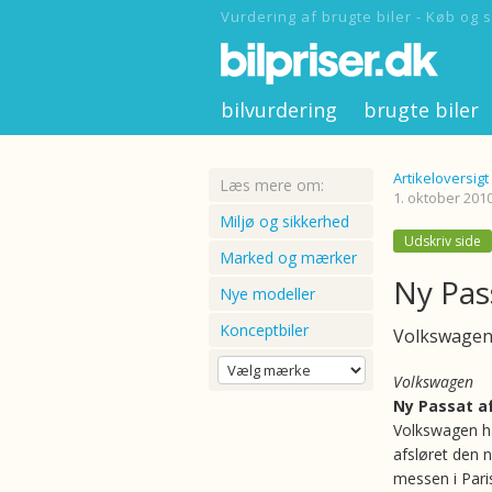
Vurdering af brugte biler - Køb og s
bilvurdering
brugte biler
Artikeloversigt
Læs mere om:
1. oktober 201
Miljø og sikkerhed
Udskriv side
Marked og mærker
Ny Pas
Nye modeller
Konceptbiler
Volkswagen 
Volkswagen
Ny Passat a
Volkswagen h
afsløret den 
messen i Paris