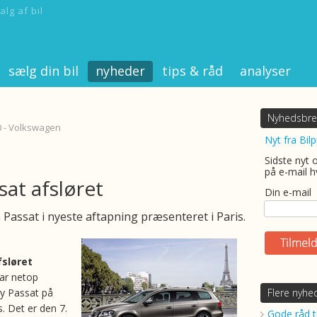
alg af bil
sælg din bil
nyheder
tips & råd
analyser
Nyhedsbre
0 - Volkswagen
Nyt fra Bilp
Sidste nyt 
på e-mail h
sat afsløret
Din e-mail
Passat i nyeste aftapning præsenteret i Paris.
fsløret
ar netop
ny Passat på
Flere nyhe
. Det er den 7.
Gode råd ti