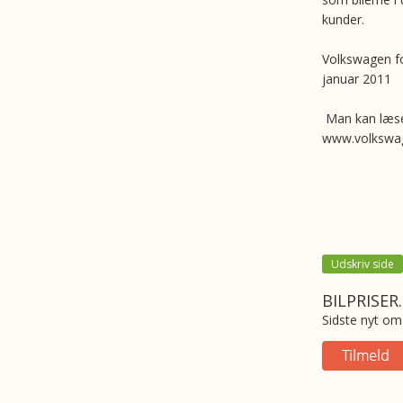
kunder.
Volkswagen fo
januar 2011
Man kan læse
www.volkswag
Udskriv side
BILPRISER
Sidste nyt om 