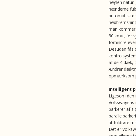
nøglen naturli
hænderne fuld
automatisk di
nødbremsning.
man kommer fo
30 km/t, før 
forhindre even
Desuden fås 
kontrolsystem,
af de 4 dæk, d
Ændrer dæktryk
opmærksom p
Intelligent
Ligesom den 
Volkswagens i
parkerer af s
parallelparke
at fuldføre m
Det er Volksw
som bilerne i 