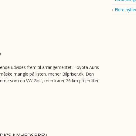
Flere nyhe
8
0
bende udvides frem til arrangementet. Toyota Auris
måske mangle på listen, mener Bilpriser.dk. Den
mme som en VW Golf, men kører 26 km på en liter
.DK'S NYHEDSBREV