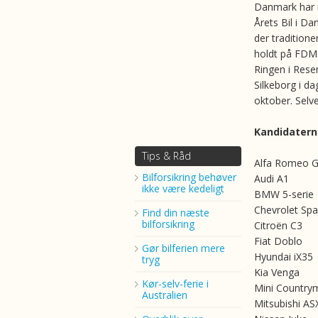
Danmark har nu
Årets Bil i D
der traditionen
holdt på FDM 
Ringen i Rese
Silkeborg i dag
oktober. Selve
Kandidaterne
Tips & Råd
Alfa Romeo Gi
Bilforsikring behøver
Audi A1
ikke være kedeligt
BMW 5-serie
Chevrolet Spa
Find din næste
bilforsikring
Citroën C3
Fiat Doblo
Gør bilferien mere
Hyundai iX35
tryg
Kia Venga
Kør-selv-ferie i
Mini Country
Australien
Mitsubishi AS