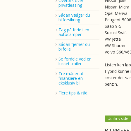
Overblik over
Nissan Juke
privatleasing
Nissan Micra
Opel Meriva
Sådan vælger du
bilforsikring
Peugeot 500
Saab 9-5
Tag på ferie i en
Suzuki Swift
autocamper
VW Jetta
Sådan fjerner du
VW Sharan
bilfolie
Volvo S60/V6
Se fordele ved en
lukket trailer
Listen kan lø
Hybrid kunne 
Tre måder at
koster det sa
finansiere en
eksklusiv bil
benzin.
Flere tips & råd
Udskriv side
BILPRISER