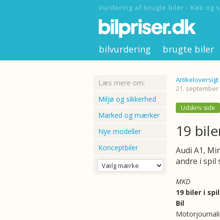
Vurdering af brugte biler - Køb og s
bilvurdering
brugte biler
Artikeloversigt
Læs mere om:
21. september
Miljø og sikkerhed
Udskriv side
Marked og mærker
19 bile
Nye modeller
Konceptbiler
Audi A1, Mi
andre i spil
MKD
19 biler i sp
Bil
Motorjournali