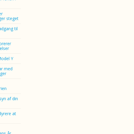
er
nger steget
dgang til
norerer
elser
Model Y
ar med
ger
ien
yn af din
dyrere at
ens år