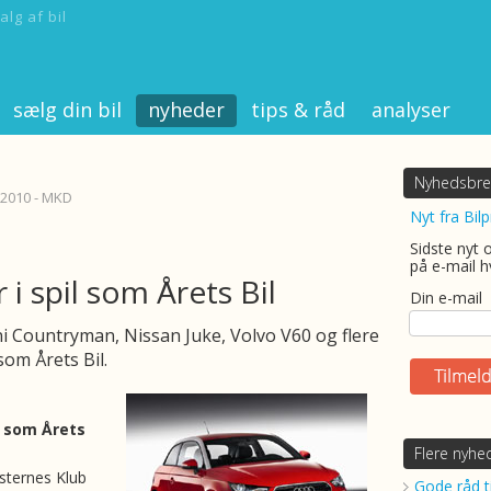
alg af bil
sælg din bil
nyheder
tips & råd
analyser
Nyhedsbre
 2010 - MKD
Nyt fra Bilp
Sidste nyt 
på e-mail h
r i spil som Årets Bil
Din e-mail
ni Countryman, Nissan Juke, Volvo V60 og flere
 som Årets Bil.
il som Årets
Flere nyhe
sternes Klub
Gode råd ti