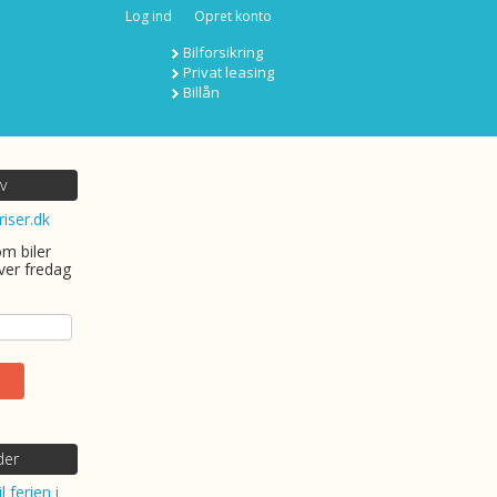
Log ind
Opret konto
Bilforsikring
Privat leasing
Billån
v
riser.dk
om biler
ver fredag
der
l ferien i