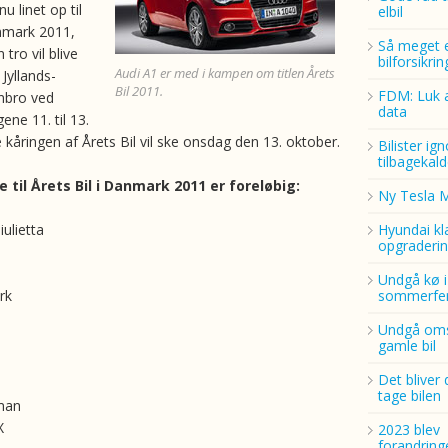
 linet op til
elbil
anmark 2011,
Så meget 
 tro vil blive
bilforsikri
Audi A1 er med i kampen om titlen Årets
Jyllands-
Bil 2011.
FDM: Luk a
nbro ved
data
ene 11. til 13.
 kåringen af Årets Bil vil ske onsdag den 13. oktober.
Bilister ig
tilbagekald
 til Årets Bil i Danmark 2011 er foreløbig:
Ny Tesla 
ulietta
Hyundai kl
opgraderin
Undgå kø i
rk
sommerfer
Undgå oms
gamle bil
Det bliver 
tage bilen
man
X
2023 blev
forandring