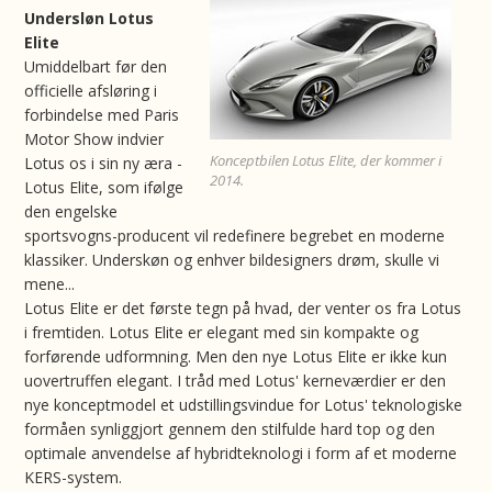
Undersløn Lotus
Elite
Umiddelbart før den
officielle afsløring i
forbindelse med Paris
Motor Show indvier
Konceptbilen Lotus Elite, der kommer i
Lotus os i sin ny æra -
2014.
Lotus Elite, som ifølge
den engelske
sportsvogns-producent vil redefinere begrebet en moderne
klassiker. Underskøn og enhver bildesigners drøm, skulle vi
mene...
Lotus Elite er det første tegn på hvad, der venter os fra Lotus
i fremtiden. Lotus Elite er elegant med sin kompakte og
forførende udformning. Men den nye Lotus Elite er ikke kun
uovertruffen elegant. I tråd med Lotus' kerneværdier er den
nye konceptmodel et udstillingsvindue for Lotus' teknologiske
formåen synliggjort gennem den stilfulde hard top og den
optimale anvendelse af hybridteknologi i form af et moderne
KERS-system.