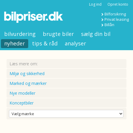
Log ind
Opret konto
Bilforsikring
Privat leasing
Billån
bilvurdering
brugte biler
sælg din bil
nyheder
tips & råd
analyser
Læs mere om:
Miljø og sikkerhed
Marked og mærker
Nye modeller
Konceptbiler