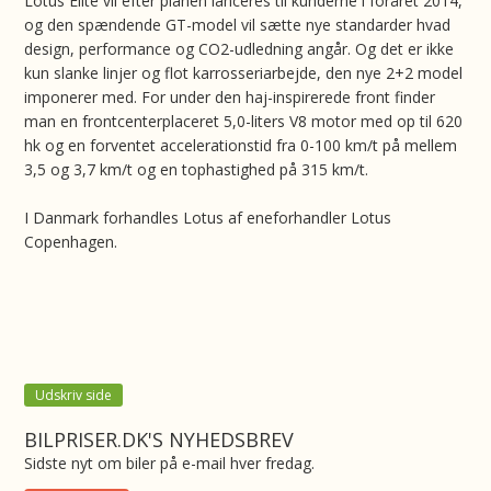
Lotus Elite vil efter planen lanceres til kunderne i foråret 2014,
og den spændende GT-model vil sætte nye standarder hvad
design, performance og CO2-udledning angår. Og det er ikke
kun slanke linjer og flot karrosseriarbejde, den nye 2+2 model
imponerer med. For under den haj-inspirerede front finder
man en frontcenterplaceret 5,0-liters V8 motor med op til 620
hk og en forventet accelerationstid fra 0-100 km/t på mellem
3,5 og 3,7 km/t og en tophastighed på 315 km/t.
I Danmark forhandles Lotus af eneforhandler Lotus
Copenhagen.
Udskriv side
BILPRISER.DK'S NYHEDSBREV
Sidste nyt om biler på e-mail hver fredag.