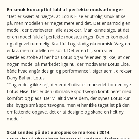
En smuk konceptbil fuld af perfekte modsætninger
"Det er svært at nægte, at Lotus Elise er utrolig smuk at se
på, men modellen er meget mere end det. Det er samtidig en
model, der overleverer i alle aspekter. Man kunne sige, at det
er en model fuld af perfekte modsætninger. Den er kompakt
og alligevel rummelig. Kraftfuld og stadig økonomisk. Vægten
er lav, men modellen er solid. Det er en bil, som vi er
særdeles stolte af her hos Lotus og vi føler ærligt ikke, at der
nogen model på markedet lige nu, der modsvarer Lotus Elite,
både hvad angår design og performance", siger adm . direktør
Dany Bahar, Lotus.
"Tag endelig ikke fejl, der er definitivt et markedet for den nye
Lotus Elise. Det er den ultimative sportsvogn kombineret med
komfort og plads. Der vil altid være dem, der synes Lotus kun
skal bygge små sportsvogne, men vi har ikke taget let på den
omfattende opgave, det er at designe og skabe en helt ny
model."
Skal sendes på det europæiske marked i 2014