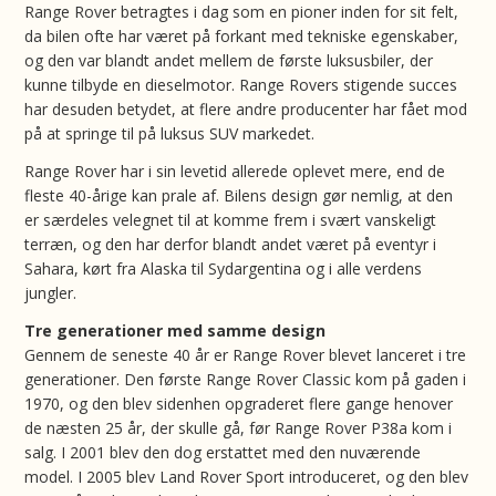
Range Rover betragtes i dag som en pioner inden for sit felt,
da bilen ofte har været på forkant med tekniske egenskaber,
og den var blandt andet mellem de første luksusbiler, der
kunne tilbyde en dieselmotor. Range Rovers stigende succes
har desuden betydet, at flere andre producenter har fået mod
på at springe til på luksus SUV markedet.
Range Rover har i sin levetid allerede oplevet mere, end de
fleste 40-årige kan prale af. Bilens design gør nemlig, at den
er særdeles velegnet til at komme frem i svært vanskeligt
terræn, og den har derfor blandt andet været på eventyr i
Sahara, kørt fra Alaska til Sydargentina og i alle verdens
jungler.
Tre generationer med samme design
Gennem de seneste 40 år er Range Rover blevet lanceret i tre
generationer. Den første Range Rover Classic kom på gaden i
1970, og den blev sidenhen opgraderet flere gange henover
de næsten 25 år, der skulle gå, før Range Rover P38a kom i
salg. I 2001 blev den dog erstattet med den nuværende
model. I 2005 blev Land Rover Sport introduceret, og den blev