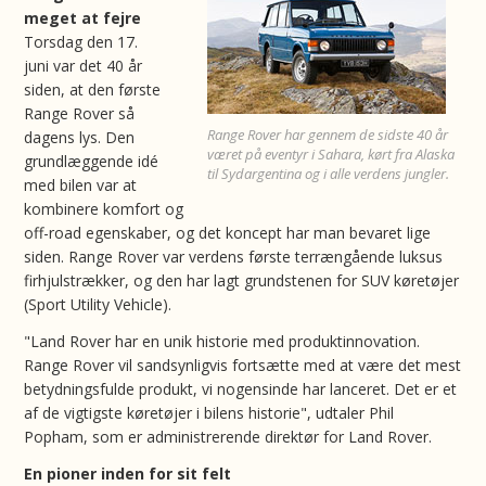
meget at fejre
Torsdag den 17.
juni var det 40 år
siden, at den første
Range Rover så
Range Rover har gennem de sidste 40 år
dagens lys. Den
været på eventyr i Sahara, kørt fra Alaska
grundlæggende idé
til Sydargentina og i alle verdens jungler.
med bilen var at
kombinere komfort og
off-road egenskaber, og det koncept har man bevaret lige
siden. Range Rover var verdens første terrængående luksus
firhjulstrækker, og den har lagt grundstenen for SUV køretøjer
(Sport Utility Vehicle).
"Land Rover har en unik historie med produktinnovation.
Range Rover vil sandsynligvis fortsætte med at være det mest
betydningsfulde produkt, vi nogensinde har lanceret. Det er et
af de vigtigste køretøjer i bilens historie", udtaler Phil
Popham, som er administrerende direktør for Land Rover.
En pioner inden for sit felt