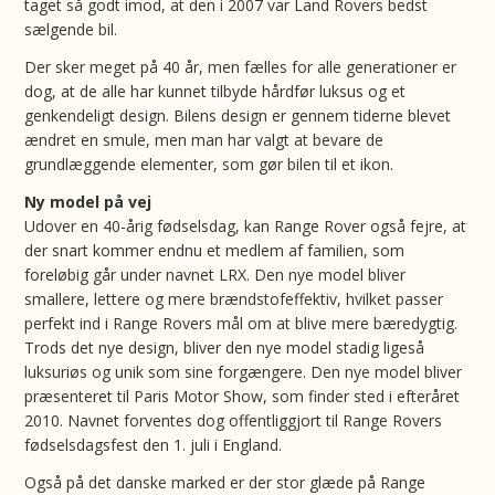
taget så godt imod, at den i 2007 var Land Rovers bedst
sælgende bil.
Der sker meget på 40 år, men fælles for alle generationer er
dog, at de alle har kunnet tilbyde hårdfør luksus og et
genkendeligt design. Bilens design er gennem tiderne blevet
ændret en smule, men man har valgt at bevare de
grundlæggende elementer, som gør bilen til et ikon.
Ny model på vej
Udover en 40-årig fødselsdag, kan Range Rover også fejre, at
der snart kommer endnu et medlem af familien, som
foreløbig går under navnet LRX. Den nye model bliver
smallere, lettere og mere brændstofeffektiv, hvilket passer
perfekt ind i Range Rovers mål om at blive mere bæredygtig.
Trods det nye design, bliver den nye model stadig ligeså
luksuriøs og unik som sine forgængere. Den nye model bliver
præsenteret til Paris Motor Show, som finder sted i efteråret
2010. Navnet forventes dog offentliggjort til Range Rovers
fødselsdagsfest den 1. juli i England.
Også på det danske marked er der stor glæde på Range