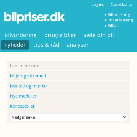
Log ind
Opret konto
Bilforsikring
Privat leasing
Billån
bilvurdering
brugte biler
sælg din bil
nyheder
tips & råd
analyser
Læs mere om:
Miljø og sikkerhed
Marked og mærker
Nye modeller
Konceptbiler