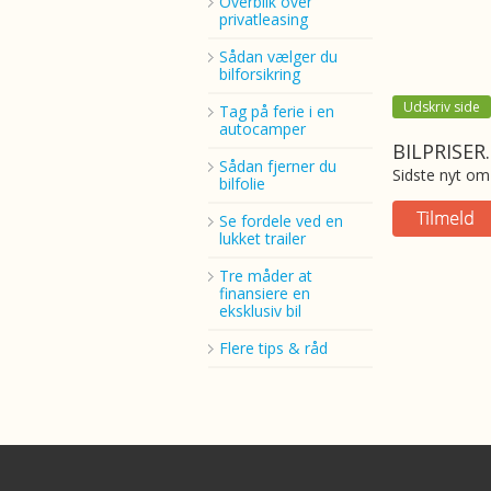
Overblik over
privatleasing
Sådan vælger du
bilforsikring
Udskriv side
Tag på ferie i en
autocamper
BILPRISER
Sådan fjerner du
Sidste nyt om 
bilfolie
Se fordele ved en
lukket trailer
Tre måder at
finansiere en
eksklusiv bil
Flere tips & råd