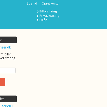
Log ind
Opret konto
Bilforsikring
Privat leasing
Billån
v
riser.dk
om biler
ver fredag
der
l ferien i