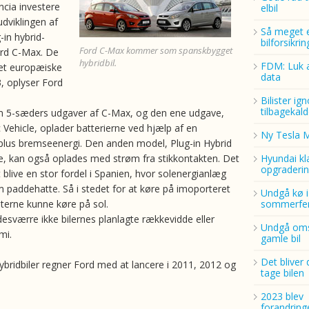
ncia investere
elbil
udviklingen af
Så meget 
-in hybrid-
bilforsikri
Ford C-Max kommer som spanskbygget
ord C-Max. De
hybridbil.
FDM: Luk a
t europæiske
data
, oplyser Ford
Bilister ig
tilbagekald
m 5-sæders udgaver af C-Max, og den ene udgave,
c Vehicle, oplader batterierne ved hjælp af en
Ny Tesla 
lus bremseenergi. Den anden model, Plug-in Hybrid
cle, kan også oplades med strøm fra stikkontakten. Det
Hyundai kl
opgraderin
t blive en stor fordel i Spanien, hvor solenergianlæg
 paddehatte. Så i stedet for at køre på imoporteret
Undgå kø i
listerne kunne køre på sol.
sommerfer
desværre ikke bilernes planlagte rækkevidde eller
Undgå oms
mi.
gamle bil
Det bliver 
 hybridbiler regner Ford med at lancere i 2011, 2012 og
tage bilen
2023 blev
forandring