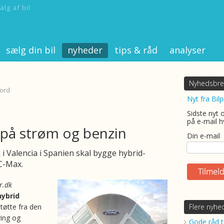
alg af bil
sælg din bil
nyheder
tips & råd
analyser
Nyhedsbre
Ford
Nyt fra Bilp
Sidste nyt 
på e-mail h
på strøm og benzin
Din e-mail
 i Valencia i Spanien skal bygge hybrid-
C-Max.
r.dk
ybrid
tøtte fra den
Flere nyhe
ing og
Gode råd ti