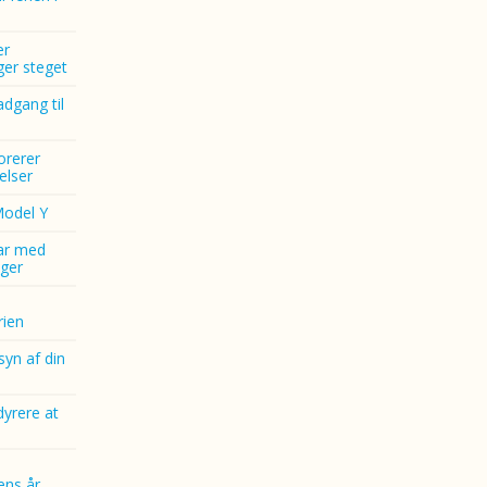
er
nger steget
dgang til
norerer
elser
Model Y
ar med
ger
ien
yn af din
dyrere at
ens år