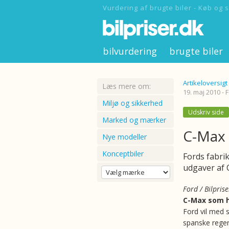
Vurdering af brugte biler - Køb og s
bilvurdering
brugte biler
Artikeloversigt
Læs mere om:
19. maj 2010 - 
Miljø og sikkerhed
Udskriv side
Marked og mærker
C-Max 
Nye modeller
Konceptbiler
Fords fabrik
udgaver af 
Ford / Bilprise
C-Max som h
Ford vil med s
spanske reger