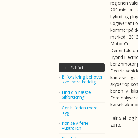
regionen Vale
200 mio. kr. i 
hybrid og plug
udgaver af F
kommer på de
marked i 2013
Motor Co.
Der er tale o
Hybrid Electri
benzinmotor p
Tips & Råd
Electric Vehi
Bilforsikring behøver
kan vise sig a
ikke være kedeligt
skyder op som
benzin, vil bi
Find din næste
bilforsikring
Ford oplyser 
kørselsøkono
Gør bilferien mere
tryg
I alt 5 el- og
Kør-selv-ferie i
2013.
Australien