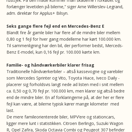
rusttjek. På den måde kommer man skaderne i forkøbet og
forlænger levetiden på bilerne,” siger Arne Willerslev-Legrand,
adm. direktør for Applus+ Bilsyn.
Seks gange flere fejl end en Mercedes-Benz E
Blandt fire år gamle biler har flere af de mindre biler mellem
0,80 og 1 fejl for hver gang modellerne har kørt 100.000 km.
Til sammenligning har den bil, der performer bedst, Merceds-
Benz E-model, kun 0,16 fejl pr. 100.000 kørte km.
Familie- og håndværkerbiler klarer frisag
Traditionelle håndværkerbiler – altså kassevogne og varebiler
som Mercedes Sprinter og Vito, Toyota Hiace, Iveco Daily -
placerer sig forholdsvis langt nede ad listen med i snit mellem
ca. 0,50 og 0,70 fejl pr. 100.000 km, men klarer sig altså bedre
end de mindre biler. En af forklaringerne på, at der her er flere
fejl kan være, at bilerne typisk kører mange kilometer med
last.
De mere famileorienterede biler, MPV’ere og stationcars,
ligger mere lunt i statistikken. Citroen Berlingo, Suzuki Wagon
R, Opel Zafira, Skoda Octavia Combi og Peugeot 307 befinder