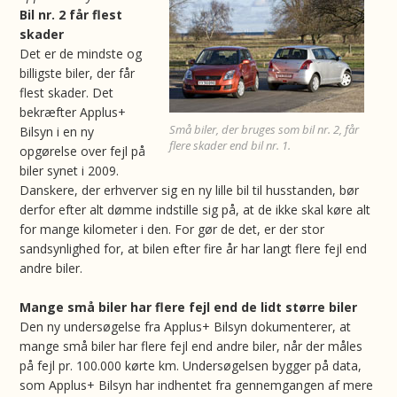
Bil nr. 2 får flest
skader
Det er de mindste og
billigste biler, der får
flest skader. Det
bekræfter Applus+
Små biler, der bruges som bil nr. 2, får
Bilsyn i en ny
flere skader end bil nr. 1.
opgørelse over fejl på
biler synet i 2009.
Danskere, der erhverver sig en ny lille bil til husstanden, bør
derfor efter alt dømme indstille sig på, at de ikke skal køre alt
for mange kilometer i den. For gør de det, er der stor
sandsynlighed for, at bilen efter fire år har langt flere fejl end
andre biler.
Mange små biler har flere fejl end de lidt større biler
Den ny undersøgelse fra Applus+ Bilsyn dokumenterer, at
mange små biler har flere fejl end andre biler, når der måles
på fejl pr. 100.000 kørte km. Undersøgelsen bygger på data,
som Applus+ Bilsyn har indhentet fra gennemgangen af mere