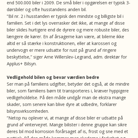
end 500.000 biler i 2009. De små biler i opgørelsen er typisk 3-
dørsbiler og ofte husstandens anden bil.
”Bil nr. 2 i husstanden er typisk den mindste og billigste bil i
familien. Set i det lys overrasker det ikke, at mange af disse
biler slides hurtigere end de dyrere og mere robuste biler, des
længere de kører. En af årsagerne kan være, at bilerne ikke
altid er så stærke i konstruktionen, eller at karosseri og
undervogn er mere udsatte for rust på grund af ringere
beskyttelse,” siger Arne Willerslev-Legrand, adm. direktør for
Applus+ Bilsyn.
Vedligehold bilen og bevar værdien bedre
Ser man på familiens udgifter, betyder det også, at de mindre
biler, som familiens børn tit transporteres i, kræver hyppigere
vedligeholdelse. På den måde undgår man de ekstra mange
skader, som senere kan blive dyre at udbedre, forklarer
bilsynsvirksomheden.
”Netop nu oplever vi, at mange af disse biler er udsatte på
grund af vintervejret. Mange bilister i denne gruppe kan sikre
deres bil mod korrosion forårsaget af is, frost og sne med et