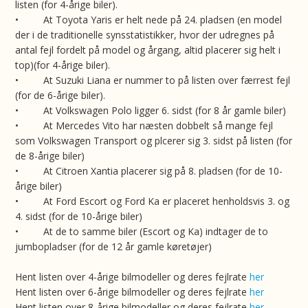
listen (for 4-årige biler).
• At Toyota Yaris er helt nede på 24. pladsen (en model
der i de traditionelle synsstatistikker, hvor der udregnes på
antal fejl fordelt på model og årgang, altid placerer sig helt i
top)(for 4-årige biler).
• At Suzuki Liana er nummer to på listen over færrest fejl
(for de 6-årige biler).
• At Volkswagen Polo ligger 6. sidst (for 8 år gamle biler)
• At Mercedes Vito har næsten dobbelt så mange fejl
som Volkswagen Transport og plcerer sig 3. sidst på listen (for
de 8-årige biler)
• At Citroen Xantia placerer sig på 8. pladsen (for de 10-
årige biler)
• At Ford Escort og Ford Ka er placeret henholdsvis 3. og
4. sidst (for de 10-årige biler)
• At de to samme biler (Escort og Ka) indtager de to
jumbopladser (for de 12 år gamle køretøjer)
Hent listen over 4-årige bilmodeller og deres fejlrate
her
Hent listen over 6-årige bilmodeller og deres fejlrate
her
Hent listen over 8-årige bilmodeller og deres fejlrate
her