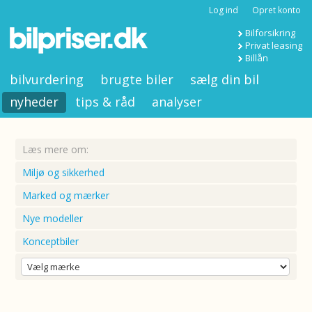
Log ind
Opret konto
Bilforsikring
Privat leasing
Billån
bilvurdering
brugte biler
sælg din bil
nyheder
tips & råd
analyser
Læs mere om:
Miljø og sikkerhed
Marked og mærker
Nye modeller
Konceptbiler