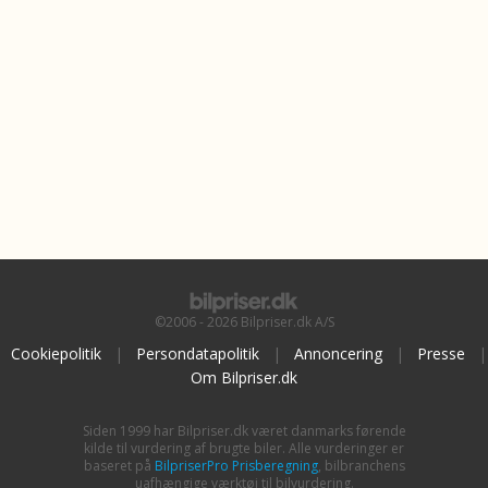
©2006 - 2026 Bilpriser.dk A/S
Cookiepolitik
|
Persondatapolitik
|
Annoncering
|
Presse
|
Om Bilpriser.dk
Siden 1999 har Bilpriser.dk været danmarks førende
kilde til vurdering af brugte biler. Alle vurderinger er
baseret på
BilpriserPro Prisberegning
, bilbranchens
uafhængige værktøj til bilvurdering.