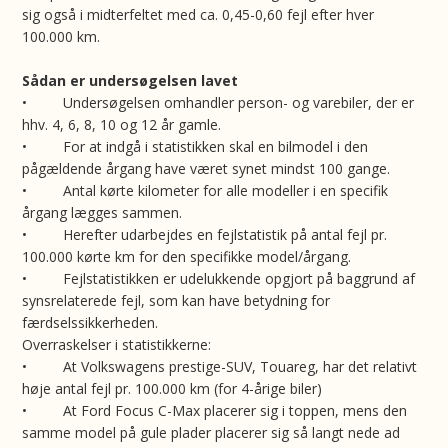
sig også i midterfeltet med ca. 0,45-0,60 fejl efter hver
100.000 km.
Sådan er undersøgelsen lavet
• Undersøgelsen omhandler person- og varebiler, der er
hhv. 4, 6, 8, 10 og 12 år gamle.
• For at indgå i statistikken skal en bilmodel i den
pågældende årgang have været synet mindst 100 gange.
• Antal kørte kilometer for alle modeller i en specifik
årgang lægges sammen.
• Herefter udarbejdes en fejlstatistik på antal fejl pr.
100.000 kørte km for den specifikke model/årgang.
• Fejlstatistikken er udelukkende opgjort på baggrund af
synsrelaterede fejl, som kan have betydning for
færdselssikkerheden.
Overraskelser i statistikkerne:
• At Volkswagens prestige-SUV, Touareg, har det relativt
høje antal fejl pr. 100.000 km (for 4-årige biler)
• At Ford Focus C-Max placerer sig i toppen, mens den
samme model på gule plader placerer sig så langt nede ad