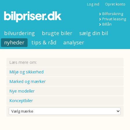
Log ind
Opret konto
Bilforsikring
Privat leasing
Billån
bilvurdering
brugte biler
sælg din bil
nyheder
tips & råd
analyser
Læs mere om:
Miljø og sikkerhed
Marked og mærker
Nye modeller
Konceptbiler