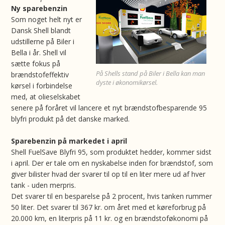
Ny sparebenzin
Som noget helt nyt er
Dansk Shell blandt
udstillerne på Biler i
Bella i år. Shell vil
sætte fokus på
På Shells stand på Biler i Bella kan man
brændstofeffektiv
dyste i økonomikørsel.
kørsel i forbindelse
med, at olieselskabet
senere på foråret vil lancere et nyt brændstofbesparende 95
blyfri produkt på det danske marked.
Sparebenzin på markedet i april
Shell FuelSave Blyfri 95, som produktet hedder, kommer sidst
i april. Der er tale om en nyskabelse inden for brændstof, som
giver bilister hvad der svarer til op til en liter mere ud af hver
tank - uden merpris.
Det svarer til en besparelse på 2 procent, hvis tanken rummer
50 liter. Det svarer til 367 kr. om året med et køreforbrug på
20.000 km, en literpris på 11 kr. og en brændstoføkonomi på