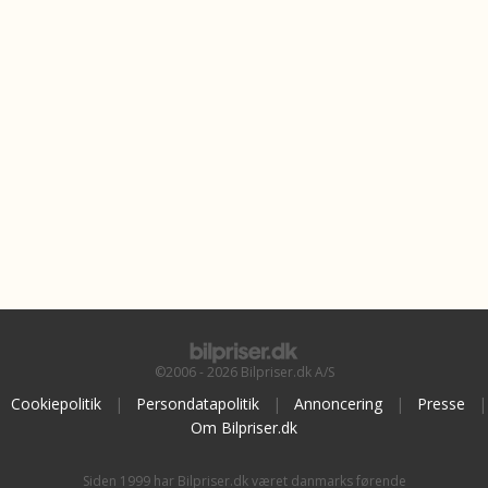
©2006 - 2026 Bilpriser.dk A/S
Cookiepolitik
|
Persondatapolitik
|
Annoncering
|
Presse
|
Om Bilpriser.dk
Siden 1999 har Bilpriser.dk været danmarks førende