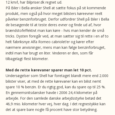
12 km/l, har Bilpriser.dk regnet ud.
På Biler i Bella ønsker Shell at sætte fokus på sit kommende
produkt, men også på hvor meget bilisters køreevner reelt
påvirker benzinforbruget. Derfor udfordrer Shell på Biler i Bella
de besøgende til at teste deres evner og finde ud af, hvor
brændstofeffektivt man kan køre - hvis man kender de små
tricks. Dysten foregår ved, at man sætter sig til rette i en af to
helt fabriksnye Alfa Romeo cabriolet’er og kører efter
nærmere anvisninger, mens man kan følge benzinforbruget,
indtil man har brugt en liter. Vinderen er den, som får
tilbagelagt flest kilometer.
Med de rette kørevaner sparer man let 10 pct.
Undersøgelser som Shell har foretaget blandt mere end 2.000
bilister viser, at med de rette kørevaner kan en bilist nemt
spare 10 % benzin. Er du rigtig god, kan du spare op til 25 %.
En gennemsnitsdansker havde i 2006 24,4 kilometer på
arbejde. For den samlede danske arbejdsstyrke betød det
46,9 mio. kilometer hver vej, hver dag. I det regnestykke kan
det at spare bare nogle få procent have stor betydning.