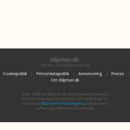
©2006 - 2026 Bilpriser.dk A/S
Cookiepolitik
|
Persondatapolitik
|
Annoncering
|
Presse
|
Om Bilpriser.dk
Siden 1999 har Bilpriser.dk været danmarks førende
kilde til vurdering af brugte biler. Alle vurderinger er
baseret på
BilpriserPro Prisberegning
, bilbranchens
uafhængige værktøj til bilvurdering.