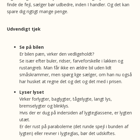
finde de fejl, sælger bør udbedre, inden I handler. Og det kan
spare dig rigtigt mange penge.
Udvendigt tjek
Se på bilen
Er bilen pæn, virker den vedligeholdt?
Se især efter buler, ridser, farveforskelle i lakken og
rustangreb. Man får ikke en ældre bil uden lidt
småskrammer, men spørg lige sælger, om han nu også
har husket at regne det og det og det med i prisen.
Lyser lyset
Virker forlygter, baglygter, tågelygte, langt lys,
bremselygter og blinklys.
Hvis der er dug på indersiden af lygteglassene, er lygten
utæt.
Er der rust på parabolerne (det runde spejl i bunden af
lygten) eller revner i lygteglas, bør det udskiftes.