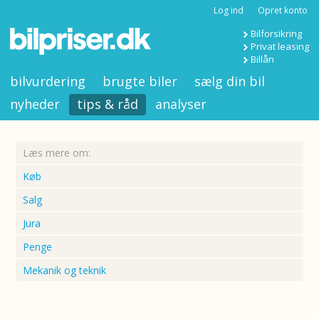
Log ind
Opret konto
Bilforsikring
Privat leasing
Billån
bilvurdering
brugte biler
sælg din bil
nyheder
tips & råd
analyser
Læs mere om:
Køb
Salg
Jura
Penge
Mekanik og teknik