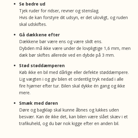
Se bedre ud
Tjek ruder for ridser, revner og stenslag.
Hvis de kan forstyre dit udsyn, er det ulovligt, og ruden
skal udskiftes.
Gå dækkene efter
Dækkene bør være ens og være slidt ens.
Dybden må ikke være under de lovpligtige 1,6 mm, men
dæk bør skiftes allerede ved en dybde på 3 mm.
Stød støddæmperen
Køb ikke en bil med dårlige eller defekte støddæmpere.
Lig vægten i og giv bilen et ordentlig tryk nedad i alle
fire hjørner efter tur. Bilen skal dykke én gang og ikke
mere.
Smæk med døren
Døre og bagklap skal kunne åbnes og lukkes uden
besvær. Kan de ikke det, kan bilen være slået skæv i et
trafikuheld, og du bør nok kigge efter en anden bil.