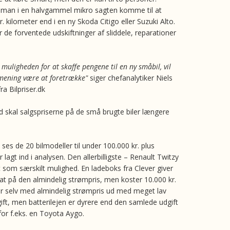
 man i en halvgammel mikro sagten komme til at
. kilometer end i en ny Skoda Citigo eller Suzuki Alto.
 de forventede udskiftninger af sliddele, reparationer
muligheden for at skaffe pengene til en ny småbil, vil
 mening være at foretrække"
siger chefanalytiker Niels
a Bilpriser.dk
 skal salgspriserne på de små brugte biler længere
 ses de 20 bilmodeller til under 100.000 kr. plus
r lagt ind i analysen. Den allerbilligste – Renault Twitzy
t som særskilt mulighed. En ladeboks fra Clever giver
at på den almindelig strømpris, men koster 10.000 kr.
 selv med almindelig strømpris ud med meget lav
ft, men batterilejen er dyrere end den samlede udgift
for f.eks. en Toyota Aygo.