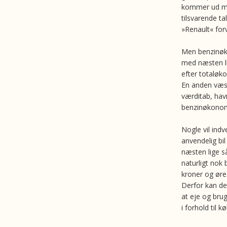
kommer ud med
tilsvarende t
»Renault« forv
Men benzinøko
med næsten li
efter totaløko
En anden væse
værditab, hav
benzinøkonomi
Nogle vil ind
anvendelig bi
næsten lige så
naturligt nok
kroner og øre
Derfor kan der
at eje og brug
i forhold til k