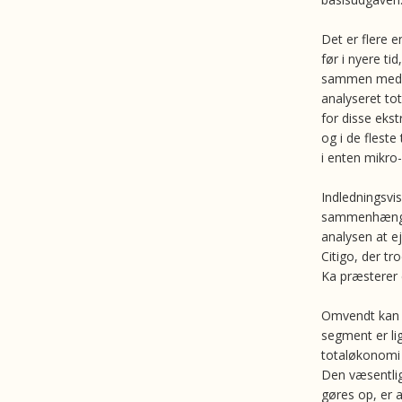
Det er flere 
før i nyere tid
sammen med B
analyseret t
for disse ekst
og i de fleste
i enten mikro-
Indledningsvis
sammenhæng me
analysen at e
Citigo, der tro
Ka præsterer 
Omvendt kan m
segment er lig
totaløkonomi e
Den væsentligs
gøres op, er 