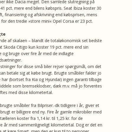
er ikke Dacia meget. Den samlede slutregning på
 41 pct. mere end bilens købspris. Seat Ibiza koster 30
ift, finansiering og afskrivning end købsprisen, mens
l for den tredie »store mini« Opel Corsa er 23 pct.
gte
nde af skalaen – blandt de totaløkonomisk set bedste
, at Skoda Citigo kun koster 19 pct. mere end sin
e og bruge over fire år med de indlagte
dsætninger.
tninger for disse små biler rejser spørgsmål, om det
an betale sig at købe brugt. Brugte småbiler falder jo
e har (bortset fra Kia og Hyundai) ingen garanti tilbage
. Sliddele som bremseklodser, dæk m.v. må jo forventes
iftes med disse kilometertal.
rugte småbiler fra Bilpriser.-dk tidligere i år, giver et
rugt er billigere end ny. Fire år gamle mikrobiler med
ælleren koster fra 1,14 kr. til 1,25 kr. for de
 år med sammenligneligt kilometertal. Dog er det en
re at køre Smart, men den er kun til to personer.