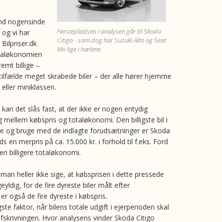
end nogensinde
Førstepladsen i analysen går til Skoda
, og vi har
Citigo - som dog har Suzuki Alto og Seat
ilpriser.dk
Mii lige i hælene.
otaløkonomien
remt billige –
 tilfælde meget skrabede biler – der alle hører hjemme
 eller miniklassen.
 kan det slås fast, at der ikke er nogen entydig
llem købspris og totaløkonomi. Den billigste bil i
je og bruge med de indlagte forudsætninger er Skoda
ds en merpris på ca. 15.000 kr. i forhold til f.eks. Ford
en billigere totaløkonomi.
an heller ikke sige, at købsprisen i dette pressede
eyldig, for de fire dyreste biler målt efter
r også de fire dyreste i købspris.
te faktor, når bilens totale udgift i ejerperioden skal
afskrivningen. Hvor analysens vinder Skoda Citigo