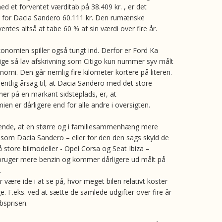
 et forventet værditab på 38.409 kr. , er det
al for Dacia Sandero 60.111 kr. Den rumænske
entes altså at tabe 60 % af sin værdi over fire år.
nomien spiller også tungt ind. Derfor er Ford Ka
ge så lav afskrivning som Citigo kun nummer syv målt
nomi. Den går nemlig fire kilometer kortere på literen.
ntlig årsag til, at Dacia Sandero med det store
ner på en markant sidsteplads, er, at
en er dårligere end for alle andre i oversigten.
vende, at en større og i familiesammenhæng mere
l som Dacia Sandero – eller for den den sags skyld de
 store bilmodeller - Opel Corsa og Seat Ibiza –
 bruger mere benzin og kommer dårligere ud målt på
.
 være ide i at se på, hvor meget bilen relativt koster
e. F.eks. ved at sætte de samlede udgifter over fire år
øbsprisen.