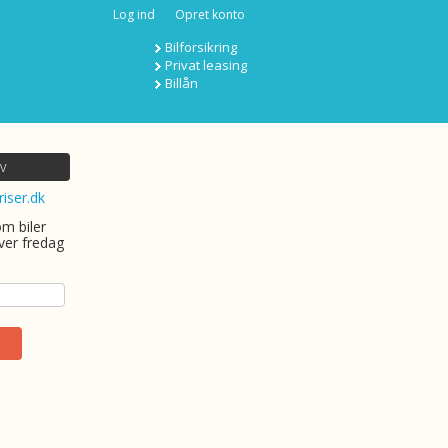
Log ind
Opret konto
Bilforsikring
Privat leasing
Billån
v
riser.dk
om biler
ver fredag