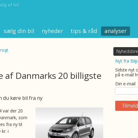
alg af bil
sælg din bil
nyheder
tips & råd
analyser
rsigt
Nyhedsbre
Nyt fra Bilp
Sidste nyt 
e af Danmarks 20 billigste
på e-mail h
Din e-mail
n du køre bil fra ny
4 var der 20
 Danmark, som
s fra ny til
kr. i
.