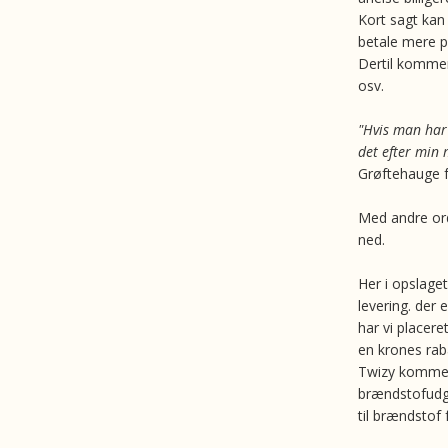
Kort sagt kan
betale mere pr
Dertil kommer
osv.
"Hvis man har 
det efter min
Grøftehauge fr
Med andre ord
ned.
Her i opslaget
levering. der e
har vi placere
en krones rab
Twizy kommer
brændstofudgi
til brændstof 