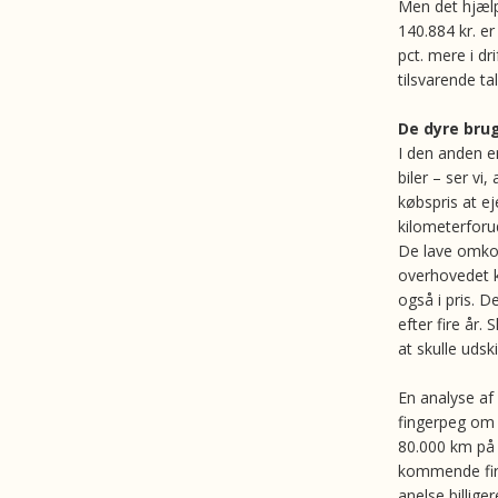
Men det hjælp
140.884 kr. er
pct. mere i dr
tilsvarende ta
De dyre bru
I den anden e
biler – ser vi
købspris at ej
kilometerforu
De lave omkos
overhovedet k
også i pris. D
efter fire år
at skulle udsk
En analyse af b
fingerpeg om b
80.000 km på t
kommende fire
anelse billige