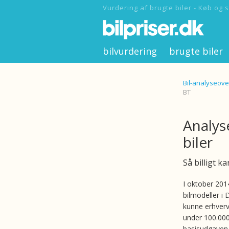
Vurdering af brugte biler - Køb og s
bilvurdering
brugte biler
Bil-analyseove
BT
Analys
biler
Så billigt ka
I oktober 201
bilmodeller i
kunne erhverve
under 100.000 
basisudgaven