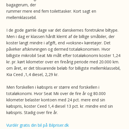
bagagerum, der
rummer mere end fem toilettasker. Kort sagt en
mellemklassebil.
I de gode gamle dage var det danskernes foretrukne biltype.
Men i dag er klassen hårdt klemt af de billige småbiler, der
koster langt mindre i afgift, end »voksne« køretøjer. Det
påvirker afskrivningen og dermed totaløkonomien. Hvor
billigste mikrobil Seat Mii målt efter totaløkonomi koster 1,24
kr. pr. kørt kilometer over en fireårig periode med 20.000 km.
om året, er det tilsvarende beløb for billigste mellemklassebil,
Kia Ceed ,1,4 diesel, 2,29 kr.
Men forskellen i købspris er større end forskellen i
totaløkonomi. Hvor Seat Mii over de fire år og 80.000
kilometer belaster kontoen med 24 pct. mere end sin
købspris, koster Ceed 1,4 diesel 13 pct. kr. mindre end sin
købspris. Stadig over fire år.
Vurdér gratis din bil på Bilpriser.dk