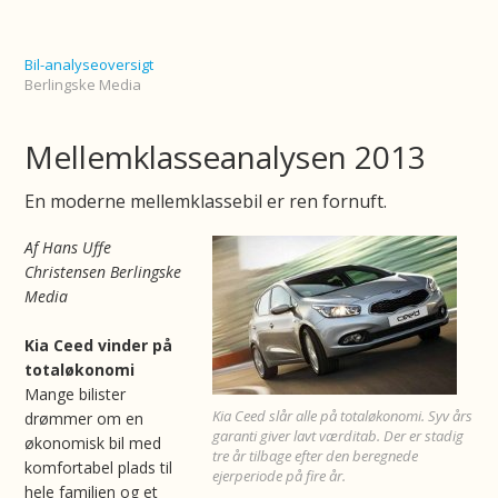
Bil-analyseoversigt
Berlingske Media
Mellemklasseanalysen 2013
En moderne mellemklassebil er ren fornuft.
Af Hans Uffe
Christensen Berlingske
Media
Kia Ceed vinder på
totaløkonomi
Mange bilister
Kia Ceed slår alle på totaløkonomi. Syv års
drømmer om en
garanti giver lavt værditab. Der er stadig
økonomisk bil med
tre år tilbage efter den beregnede
komfortabel plads til
ejerperiode på fire år.
hele familien og et