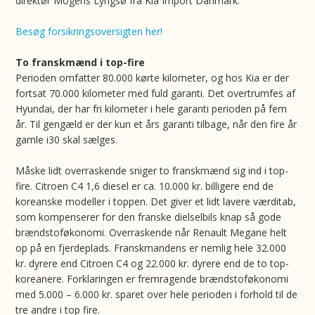
direktør Mogens Lyngsø fra Kia Import Danmark.
Besøg forsikringsoversigten her!
To franskmænd i top-fire
Perioden omfatter 80.000 kørte kilometer, og hos Kia er der
fortsat 70.000 kilometer med fuld garanti. Det overtrumfes af
Hyundai, der har fri kilometer i hele garanti perioden på fem
år. Til gengæld er der kun et års garanti tilbage, når den fire år
gamle i30 skal sælges.
Måske lidt overraskende sniger to franskmænd sig ind i top-
fire. Citroen C4 1,6 diesel er ca. 10.000 kr. billigere end de
koreanske modeller i toppen. Det giver et lidt lavere værditab,
som kompenserer for den franske dielselbils knap så gode
brændstoføkonomi. Overraskende når Renault Megane helt
op på en fjerdeplads. Franskmandens er nemlig hele 32.000
kr. dyrere end Citroen C4 og 22.000 kr. dyrere end de to top-
koreanere. Forklaringen er fremragende brændstoføkonomi
med 5.000 – 6.000 kr. sparet over hele perioden i forhold til de
tre andre i top fire.