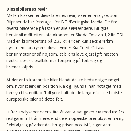
Dieselbilernes revir
Mellemklassen er dieselbilernes revir, viser en analyse, som
Bilpriser.dk har foretaget for B.T./Berlingske Media. De fire
øverst placerede på listen er alle selvtændere. Billigste
benzinbil målt efter totaløkonomi er Skoda Octavia 1,2 ltr. TSI.
Med en kilometerpris på 2,35 kr. er den kun seks øre/km
dyrere end analysens diesel-vinder Kia Ceed. Octavias
benzinmotor er så nøjsom, at bilens lave ejerafgift næsten
neutraliserer dieselbilernes forspring på forbrug og
brændstofpris.
At der er to koreanske biler blandt de tre bedste siger noget
om, hvor stærk en position Kia og Hyundai har indtaget med
hensyn til værditab. Tidligere haltede de langt efter de bedste
europæiske biler på dette felt.
"Efter analyseperiodens fire år kan vi sælge en Kia med tre års
restgaranti. Et år mere, end de europæiske biler tilbyder fra ny.
Selvfølgelig påvirker det brugtprisen positivt", siger adm.