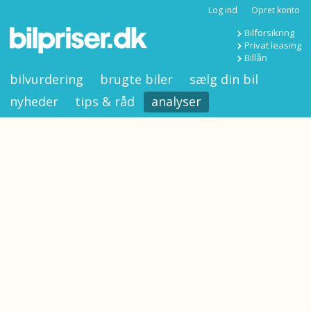
Log ind
Opret konto
Bilforsikring
Privat leasing
Billån
bilvurdering
brugte biler
sælg din bil
nyheder
tips & råd
analyser