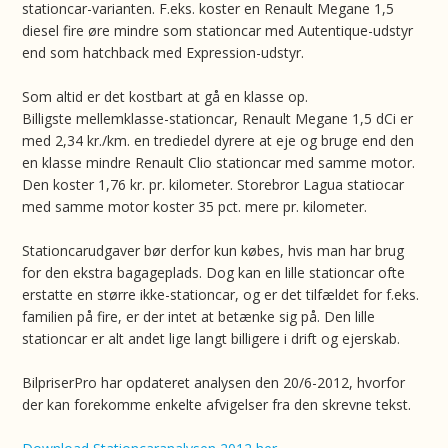
stationcar-varianten. F.eks. koster en Renault Megane 1,5
diesel fire øre mindre som stationcar med Autentique-udstyr
end som hatchback med Expression-udstyr.
Som altid er det kostbart at gå en klasse op.
Billigste mellemklasse-stationcar, Renault Megane 1,5 dCi er
med 2,34 kr./km. en trediedel dyrere at eje og bruge end den
en klasse mindre Renault Clio stationcar med samme motor.
Den koster 1,76 kr. pr. kilometer. Storebror Lagua statiocar
med samme motor koster 35 pct. mere pr. kilometer.
Stationcarudgaver bør derfor kun købes, hvis man har brug
for den ekstra bagageplads. Dog kan en lille stationcar ofte
erstatte en større ikke-stationcar, og er det tilfældet for f.eks.
familien på fire, er der intet at betænke sig på. Den lille
stationcar er alt andet lige langt billigere i drift og ejerskab.
BilpriserPro har opdateret analysen den 20/6-2012, hvorfor
der kan forekomme enkelte afvigelser fra den skrevne tekst.