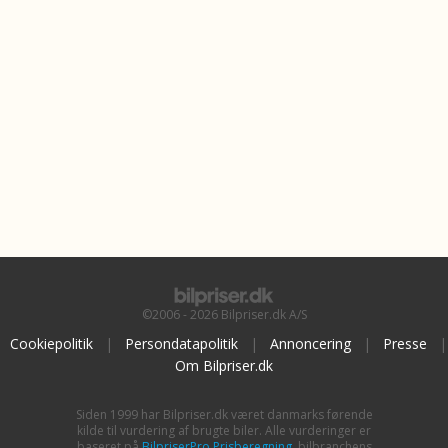
©2006 - 2026 Bilpriser.dk A/S
Cookiepolitik
|
Persondatapolitik
|
Annoncering
|
Presse
|
Om Bilpriser.dk
Siden 1999 har Bilpriser.dk været danmarks førende
kilde til vurdering af brugte biler. Alle vurderinger er
baseret på
BilpriserPro Prisberegning
, bilbranchens