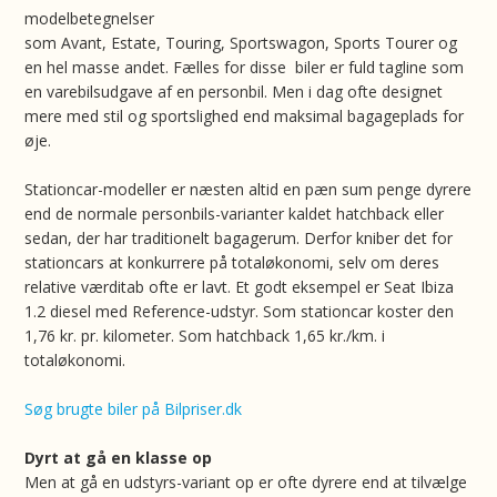
modelbetegnelser
som Avant, Estate, Touring, Sportswagon, Sports Tourer og
en hel masse andet. Fælles for disse biler er fuld tagline som
en varebilsudgave af en personbil. Men i dag ofte designet
mere med stil og sportslighed end maksimal bagageplads for
øje.
Stationcar-modeller er næsten altid en pæn sum penge dyrere
end de normale personbils-varianter kaldet hatchback eller
sedan, der har traditionelt bagagerum. Derfor kniber det for
stationcars at konkurrere på totaløkonomi, selv om deres
relative værditab ofte er lavt. Et godt eksempel er Seat Ibiza
1.2 diesel med Reference-udstyr. Som stationcar koster den
1,76 kr. pr. kilometer. Som hatchback 1,65 kr./km. i
totaløkonomi.
Søg brugte biler på Bilpriser.dk
Dyrt at gå en klasse op
Men at gå en udstyrs-variant op er ofte dyrere end at tilvælge