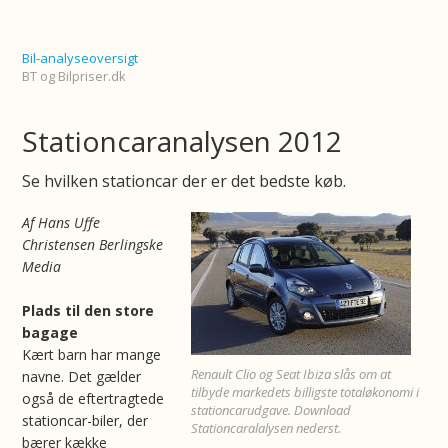
Bil-analyseoversigt
BT og Bilpriser.dk
Stationcaranalysen 2012
Se hvilken stationcar der er det bedste køb.
Af Hans Uffe
Christensen Berlingske
Media
Plads til den store
bagage
Kært barn har mange
Renault Clio og Seat Ibiza slås om at
navne. Det gælder
tilbyde markedets billigste totaløkonomi i
også de eftertragtede
stationcarudgave. Download
stationcar-biler, der
Stationcaralalysen nederst.
bærer kække