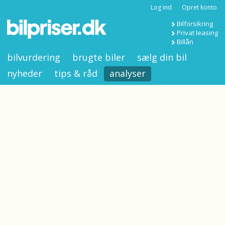
Log ind
Opret konto
Bilforsikring
Privat leasing
Billån
bilvurdering
brugte biler
sælg din bil
nyheder
tips & råd
analyser