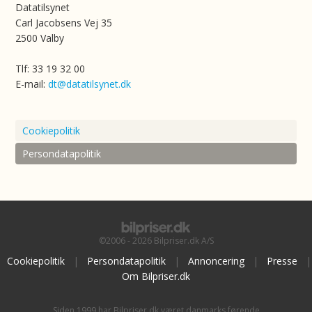
Datatilsynet
Carl Jacobsens Vej 35
2500 Valby
Tlf: 33 19 32 00
E-mail:
dt@datatilsynet.dk
Cookiepolitik
Persondatapolitik
©2006 - 2026 Bilpriser.dk A/S
Cookiepolitik
|
Persondatapolitik
|
Annoncering
|
Presse
|
Om Bilpriser.dk
Siden 1999 har Bilpriser.dk været danmarks førende