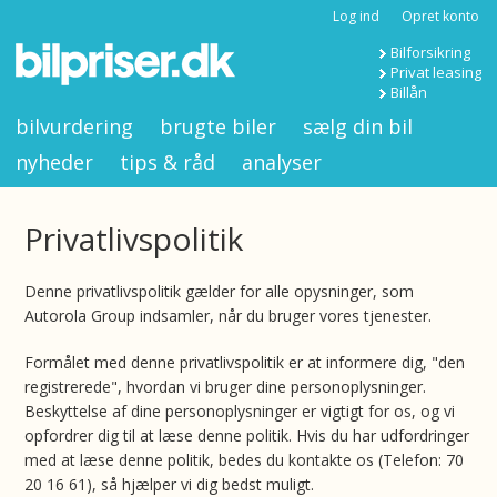
Log ind
Opret konto
Bilforsikring
Privat leasing
Billån
bilvurdering
brugte biler
sælg din bil
nyheder
tips & råd
analyser
Privatlivspolitik
Denne privatlivspolitik gælder for alle opysninger, som
Autorola Group indsamler, når du bruger vores tjenester.
Formålet med denne privatlivspolitik er at informere dig, "den
registrerede", hvordan vi bruger dine personoplysninger.
Beskyttelse af dine personoplysninger er vigtigt for os, og vi
opfordrer dig til at læse denne politik. Hvis du har udfordringer
med at læse denne politik, bedes du kontakte os (Telefon: 70
20 16 61), så hjælper vi dig bedst muligt.