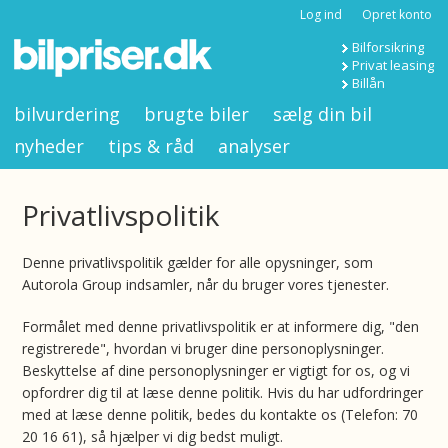
Log ind
Opret konto
Bilforsikring
Privat leasing
Billån
bilvurdering
brugte biler
sælg din bil
nyheder
tips & råd
analyser
Privatlivspolitik
Denne privatlivspolitik gælder for alle opysninger, som
Autorola Group indsamler, når du bruger vores tjenester.
Formålet med denne privatlivspolitik er at informere dig, "den
registrerede", hvordan vi bruger dine personoplysninger.
Beskyttelse af dine personoplysninger er vigtigt for os, og vi
opfordrer dig til at læse denne politik. Hvis du har udfordringer
med at læse denne politik, bedes du kontakte os (Telefon: 70
20 16 61), så hjælper vi dig bedst muligt.