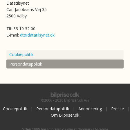
Datatilsynet
Carl Jacobsens Vej 35
2500 Valby
Tlf: 33 19 32 00
E-mail:
dt@datatilsynet.dk
Cookiepolitik
Persondatapolitik
©2006 - 2026 Bilpriser.dk A/S
Cookiepolitik
|
Persondatapolitik
|
Annoncering
|
Presse
|
Om Bilpriser.dk
Siden 1999 har Bilpriser.dk været danmarks førende