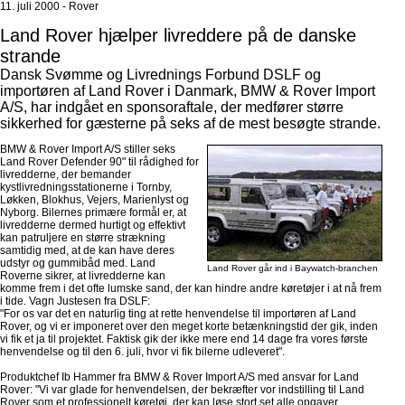
11. juli 2000 - Rover
Land Rover hjælper livreddere på de danske
strande
Dansk Svømme og Livrednings Forbund DSLF og
importøren af Land Rover i Danmark, BMW & Rover Import
A/S, har indgået en sponsoraftale, der medfører større
sikkerhed for gæsterne på seks af de mest besøgte strande.
BMW & Rover Import A/S stiller seks
Land Rover Defender 90" til rådighed for
livredderne, der bemander
kystlivredningsstationerne i Tornby,
Løkken, Blokhus, Vejers, Marienlyst og
Nyborg. Bilernes primære formål er, at
livredderne dermed hurtigt og effektivt
kan patruljere en større strækning
samtidig med, at de kan have deres
udstyr og gummibåd med. Land
Land Rover går ind i Baywatch-branchen
Roverne sikrer, at livredderne kan
komme frem i det ofte lumske sand, der kan hindre andre køretøjer i at nå frem
i tide. Vagn Justesen fra DSLF:
"For os var det en naturlig ting at rette henvendelse til importøren af Land
Rover, og vi er imponeret over den meget korte betænkningstid der gik, inden
vi fik et ja til projektet. Faktisk gik der ikke mere end 14 dage fra vores første
henvendelse og til den 6. juli, hvor vi fik bilerne udleveret".
Produktchef Ib Hammer fra BMW & Rover Import A/S med ansvar for Land
Rover: "Vi var glade for henvendelsen, der bekræfter vor indstilling til Land
Rover som et professionelt køretøj, der kan løse stort set alle opgaver.