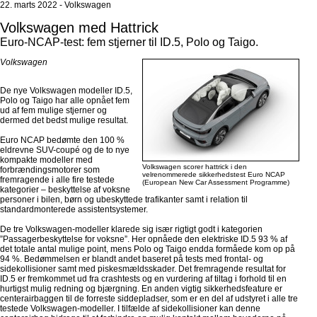
22. marts 2022 - Volkswagen
Volkswagen med Hattrick
Euro-NCAP-test: fem stjerner til ID.5, Polo og Taigo.
Volkswagen
De nye Volkswagen modeller ID.5,
Polo og Taigo har alle opnået fem
ud af fem mulige stjerner og
dermed det bedst mulige resultat.
Euro NCAP bedømte den 100 %
eldrevne SUV-coupé og de to nye
kompakte modeller med
Volkswagen scorer hattrick i den
forbrændingsmotorer som
velrenommerede sikkerhedstest Euro NCAP
fremragende i alle fire testede
(European New Car Assessment Programme)
kategorier – beskyttelse af voksne
personer i bilen, børn og ubeskyttede trafikanter samt i relation til
standardmonterede assistentsystemer.
De tre Volkswagen-modeller klarede sig især rigtigt godt i kategorien
”Passagerbeskyttelse for voksne”. Her opnåede den elektriske ID.5 93 % af
det totale antal mulige point, mens Polo og Taigo endda formåede kom op på
94 %. Bedømmelsen er blandt andet baseret på tests med frontal- og
sidekollisioner samt med piskesmældsskader. Det fremragende resultat for
ID.5 er fremkommet ud fra crashtests og en vurdering af tiltag i forhold til en
hurtigst mulig redning og bjærgning. En anden vigtig sikkerhedsfeature er
centerairbaggen til de forreste siddepladser, som er en del af udstyret i alle tre
testede Volkswagen-modeller. I tilfælde af sidekollisioner kan denne