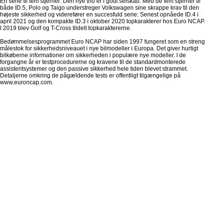
En serie til fem stjerner: Den nye trio er i godt selskab. Med de fem stjerner til
både ID.5, Polo og Taigo understreger Volkswagen sine skrappe krav til den
højeste sikkerhed og viderefører en succesfuld serie: Senest opnåede ID.4 i
april 2021 og den kompakte ID.3 i oktober 2020 topkarakterer hos Euro NCAP.
I 2019 blev Golf og T-Cross tildelt topkaraktererne.
Bedømmelsesprogrammet Euro NCAP har siden 1997 fungeret som en streng
målestok for sikkerhedsniveauet i nye bilmodeller i Europa. Det giver hurtigt
bilkøberne informationer om sikkerheden i populære nye modeller. I de
forgangne år er testprocedurerne og kravene til de standardmonterede
assistentsystemer og den passive sikkerhed hele tiden blevet strammet.
Detaljerne omkring de pågældende tests er offentligt tilgængelige på
www.euroncap.com.