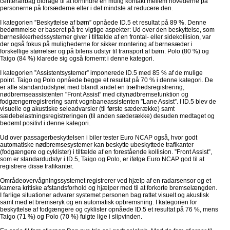
centerairbag bidrage til at forhindre en mulig kontakt mellem hovederne på
personerne på forsæderne eller i det mindste at reducere den.
I kategorien ”Beskyttelse af børn” opnåede ID.5 et resultat på 89 %. Denne
bedømmelse er baseret på tre vigtige aspekter: Ud over den beskyttelse, som
børnesikkerhedssystemer giver i tilfælde af en frontal- eller sidekollision, var
der også fokus på mulighederne for sikker montering af børnesæder i
forskellige størrelser og på bilens udstyr til transport af børn. Polo (80 %) og
Taigo (84 %) klarede sig også fornemt i denne kategori.
I kategorien ”Assistentsystemer” imponerede ID.5 med 85 % af de mulige
point. Taigo og Polo opnåede begge et resultat på 70 % i denne kategori. De
er alle standardudstyret med blandt andet en træthedsregistrering,
nødbremseassistenten "Front Assist” med citynødbremsefunktion og
fodgængerregistrering samt vognbaneassistenten ”Lane Assist”. I ID.5 blev de
visuelle og akustiske seleadvarsler (til første sæderække) samt
sædebelastningsregistreringen (til anden sæderække) desuden medtaget og
bedømt positivt i denne kategori.
Ud over passagerbeskyttelsen i biler tester Euro NCAP også, hvor godt
automatiske nødbremsesystemer kan beskytte ubeskyttede trafikanter
(fodgængere og cyklister) i tilfælde af en forestående kollision. ”Front Assist”,
som er standardudstyr i ID.5, Taigo og Polo, er ifølge Euro NCAP god til at
registrere disse trafikanter.
Områdeovervågningssystemet registrerer ved hjælp af en radarsensor og et
kamera kritiske afstandsforhold og hjælper med til at forkorte bremselængden.
I farlige situationer advarer systemet personen bag rattet visuelt og akustisk
samt med et bremseryk og en automatisk opbremsning. I kategorien for
beskyttelse af fodgængere og cyklister opnåede ID.5 et resultat på 76 %, mens
Taigo (71 %) og Polo (70 %) fulgte lige i slipvinden.