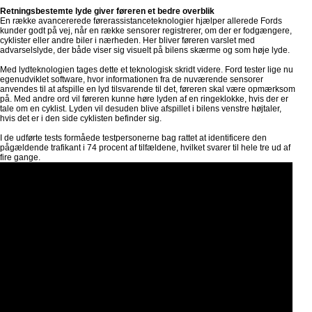
Retningsbestemte lyde giver føreren et bedre overblik
En række avancererede førerassistanceteknologier hjælper allerede Fords
kunder godt på vej, når en række sensorer registrerer, om der er fodgængere,
cyklister eller andre biler i nærheden. Her bliver føreren varslet med
advarselslyde, der både viser sig visuelt på bilens skærme og som høje lyde.
Med lydteknologien tages dette et teknologisk skridt videre. Ford tester lige nu
egenudviklet software, hvor informationen fra de nuværende sensorer
anvendes til at afspille en lyd tilsvarende til det, føreren skal være opmærksom
på. Med andre ord vil føreren kunne høre lyden af en ringeklokke, hvis der er
tale om en cyklist. Lyden vil desuden blive afspillet i bilens venstre højtaler,
hvis det er i den side cyklisten befinder sig.
I de udførte tests formåede testpersonerne bag rattet at identificere den
pågældende trafikant i 74 procent af tilfældene, hvilket svarer til hele tre ud af
fire gange.