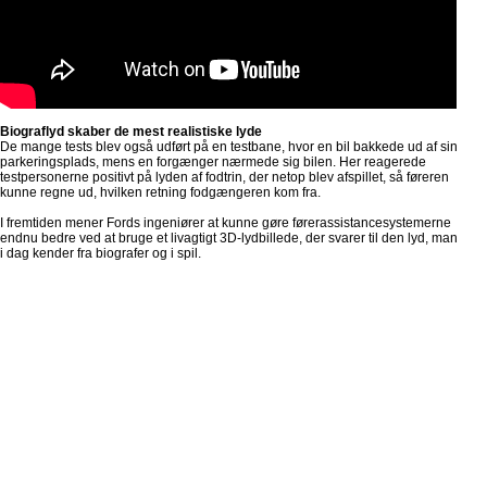
Biograflyd skaber de mest realistiske lyde
De mange tests blev også udført på en testbane, hvor en bil bakkede ud af sin
parkeringsplads, mens en forgænger nærmede sig bilen. Her reagerede
testpersonerne positivt på lyden af fodtrin, der netop blev afspillet, så føreren
kunne regne ud, hvilken retning fodgængeren kom fra.
I fremtiden mener Fords ingeniører at kunne gøre førerassistancesystemerne
endnu bedre ved at bruge et livagtigt 3D-lydbillede, der svarer til den lyd, man
i dag kender fra biografer og i spil.