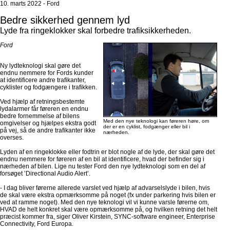
10. marts 2022 - Ford
Bedre sikkerhed gennem lyd
Lyde fra ringeklokker skal forbedre trafiksikkerheden.
Ford
Ny lydteknologi skal gøre det
endnu nemmere for Fords kunder
at identificere andre trafikanter,
cyklister og fodgængere i trafikken.
Ved hjælp af retningsbestemte
lydalarmer får føreren en endnu
bedre fornemmelse af bilens
Med den nye teknologi kan føreren høre, om
omgivelser og hjælpes ekstra godt
der er en cyklist, fodgænger eller bil i
på vej, så de andre trafikanter ikke
nærheden.
overses.
Lyden af en ringeklokke eller fodtrin er blot nogle af de lyde, der skal gøre det
endnu nemmere for føreren af en bil at identificere, hvad der befinder sig i
nærheden af bilen. Lige nu tester Ford den nye lydteknologi som en del af
forsøget ’Directional Audio Alert’.
- I dag bliver førerne allerede varslet ved hjælp af advarselslyde i bilen, hvis
de skal være ekstra opmærksomme på noget (fx under parkering hvis bilen er
ved at ramme noget). Med den nye teknologi vil vi kunne varsle førerne om,
HVAD de helt konkret skal være opmærksomme på, og hvilken retning det helt
præcist kommer fra, siger Oliver Kirstein, SYNC-software engineer, Enterprise
Connectivity, Ford Europa.