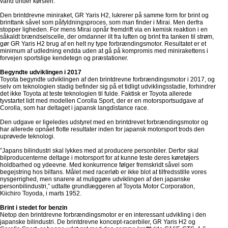
vand under kørslen.
Den brintdrevne miniraket, GR Yaris H2, lukrerer på samme form for brint og
brinttank såvel som påfyldningsproces, som man finder i Mirai. Men derfra
stopper ligheden. For mens Mirai opnår fremdrift via en kemisk reaktion i en
såkaldt brændselscelle, der omdanner ilt fra luften og brint fra tanken til strøm,
gør GR Yaris H2 brug af en helt ny type forbrændingsmotor. Resultatet er et
minimum af udledning endda uden at gå på kompromis med minirakettens i
forvejen sportslige kendetegn og præstationer.
Begyndte udviklingen i 2017
Toyota begyndte udviklingen af den brintdrevne forbrændingsmotor i 2017, og
selv om teknologien stadig befinder sig på et tidligt udviklingsstadie, forhindrer
det ikke Toyota at teste teknologien til fulde. Faktisk er Toyota allerede
tyvstartet lidt med modellen Corolla Sport, der er en motorsportsudgave af
Corolla, som har deltaget i japansk langdistance race.
Den udgave er ligeledes udstyret med en brintdrevet forbrændingsmotor og
har allerede opnået flotte resultater inden for japansk motorsport trods den
uprøvede teknologi.
”Japans bilindustri skal lykkes med at producere personbiler. Derfor skal
bilproducenterne deltage i motorsport for at kunne teste deres køretøjers
holdbarhed og ydeevne. Med konkurrence følger fremskridt såvel som
begejstring hos bilfans. Målet med racerløb er ikke blot at tilfredsstille vores
nysgerrighed, men snarere at muliggøre udviklingen af den japanske
personbilindustri,” udtalte grundlæggeren af Toyota Motor Corporation,
Kiichiro Toyoda, i marts 1952.
Brint i stedet for benzin
Netop den brintdrevne forbrændingsmotor er en interessant udvikling i den
japanske bilindustri. De brintdrevne koncept-racerbiler, GR Yaris H2 og