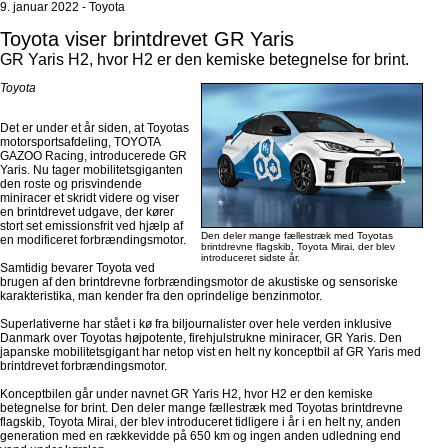
9. januar 2022 - Toyota
Toyota viser brintdrevet GR Yaris
GR Yaris H2, hvor H2 er den kemiske betegnelse for brint.
Toyota
Det er under et år siden, at Toyotas
motorsportsafdeling, TOYOTA
GAZOO Racing, introducerede GR
Yaris. Nu tager mobilitetsgiganten
den roste og prisvindende
miniracer et skridt videre og viser
en brintdrevet udgave, der kører
stort set emissionsfrit ved hjælp af
Den deler mange fællestræk med Toyotas
en modificeret forbrændingsmotor.
brintdrevne flagskib, Toyota Mirai, der blev
introduceret sidste år.
Samtidig bevarer Toyota ved
brugen af den brintdrevne forbrændingsmotor de akustiske og sensoriske
karakteristika, man kender fra den oprindelige benzinmotor.
Superlativerne har stået i kø fra biljournalister over hele verden inklusive
Danmark over Toyotas højpotente, firehjulstrukne miniracer, GR Yaris. Den
japanske mobilitetsgigant har netop vist en helt ny konceptbil af GR Yaris med
brintdrevet forbrændingsmotor.
Konceptbilen går under navnet GR Yaris H2, hvor H2 er den kemiske
betegnelse for brint. Den deler mange fællestræk med Toyotas brintdrevne
flagskib, Toyota Mirai, der blev introduceret tidligere i år i en helt ny, anden
generation med en rækkevidde på 650 km og ingen anden udledning end