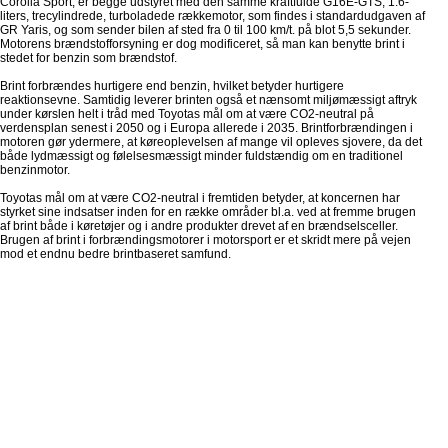
Corolla Sport, er begge udstyret med den samme kraftfulde G16E-GTS, 1.6-
liters, trecylindrede, turboladede rækkemotor, som findes i standardudgaven af
GR Yaris, og som sender bilen af sted fra 0 til 100 km/t. på blot 5,5 sekunder.
Motorens brændstofforsyning er dog modificeret, så man kan benytte brint i
stedet for benzin som brændstof.
Brint forbrændes hurtigere end benzin, hvilket betyder hurtigere
reaktionsevne. Samtidig leverer brinten også et nænsomt miljømæssigt aftryk
under kørslen helt i tråd med Toyotas mål om at være CO2-neutral på
verdensplan senest i 2050 og i Europa allerede i 2035. Brintforbrændingen i
motoren gør ydermere, at køreoplevelsen af mange vil opleves sjovere, da det
både lydmæssigt og følelsesmæssigt minder fuldstændig om en traditionel
benzinmotor.
Toyotas mål om at være CO2-neutral i fremtiden betyder, at koncernen har
styrket sine indsatser inden for en række områder bl.a. ved at fremme brugen
af brint både i køretøjer og i andre produkter drevet af en brændselsceller.
Brugen af brint i forbrændingsmotorer i motorsport er et skridt mere på vejen
mod et endnu bedre brintbaseret samfund.