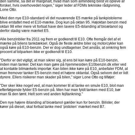
den samme, så det er marginalt, hvad man som almindelig bilist vil opleve af
forskel, hvis overhovedet nogen,” siger leder af FDMs tekniske rådgivning,
Lone Otto.
Med den nye E10-standard vil det nuværende E5 mærke på tankpistolerne
blive erstattet med et E10-mærke. Dog kun på oktan 95. Højoktan benzin med
oktan 98 eller mere vil fortsat have den lavere E5-iblanding af bioætanol og
derfor stadig være mærket E5.
Alle benzinbiler fra 2011 og frem er godkendt til E10. Ofte fremgår det af et
mærke på bilens tankdæksel. Også de fleste ældre biler og motorcykler kan
også køre på E10-benzin. Der er dog undtagelser. Det anslås, at omkring fem
procent af bilparken ikke er godkendt til E10.
”Derfor er det vigtigt, at man sikrer sig, at ens bil kan køre på E10-benzin,
inden man tanker. Det kan man gøre på hjemmesiden E10benzin.dk eller ved
at kontakte bilmærkets importør. Kan bilen ikke køre på E10, anbefaler FDM, at
man fremover tanker E5-benzin med et højere oktantal. Også selvom det er lidt
dyrere. Ellers risikerer man skader på bilen,” siger Lone Otto og tilføjer:
”Der sker ikke noget ved, at man kommer til at tanke en smule E10, blot man
efterfølgende fylder E5-benzin på. Men har man fyldt tanken med E10, bør
man få den tømt. Helt som ved anden fejltankning.”
Den nye højere iblanding af bioætanol gælder kun for benzin. Bilister, der
kører på diesel, skal fortsat tanke med ’pistolen’ mærket med B7.