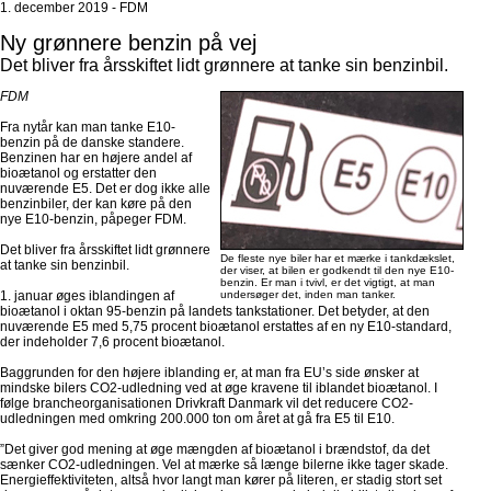
1. december 2019 - FDM
Ny grønnere benzin på vej
Det bliver fra årsskiftet lidt grønnere at tanke sin benzinbil.
FDM
Fra nytår kan man tanke E10-
benzin på de danske standere.
Benzinen har en højere andel af
bioætanol og erstatter den
nuværende E5. Det er dog ikke alle
benzinbiler, der kan køre på den
nye E10-benzin, påpeger FDM.
Det bliver fra årsskiftet lidt grønnere
De fleste nye biler har et mærke i tankdækslet,
at tanke sin benzinbil.
der viser, at bilen er godkendt til den nye E10-
benzin. Er man i tvivl, er det vigtigt, at man
1. januar øges iblandingen af
undersøger det, inden man tanker.
bioætanol i oktan 95-benzin på landets tankstationer. Det betyder, at den
nuværende E5 med 5,75 procent bioætanol erstattes af en ny E10-standard,
der indeholder 7,6 procent bioætanol.
Baggrunden for den højere iblanding er, at man fra EU’s side ønsker at
mindske bilers CO2-udledning ved at øge kravene til iblandet bioætanol. I
følge brancheorganisationen Drivkraft Danmark vil det reducere CO2-
udledningen med omkring 200.000 ton om året at gå fra E5 til E10.
”Det giver god mening at øge mængden af bioætanol i brændstof, da det
sænker CO2-udledningen. Vel at mærke så længe bilerne ikke tager skade.
Energieffektiviteten, altså hvor langt man kører på literen, er stadig stort set