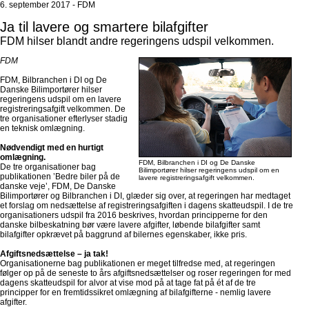
6. september 2017 - FDM
Ja til lavere og smartere bilafgifter
FDM hilser blandt andre regeringens udspil velkommen.
FDM
FDM, Bilbranchen i DI og De
Danske Bilimportører hilser
regeringens udspil om en lavere
registreringsafgift velkommen. De
tre organisationer efterlyser stadig
en teknisk omlægning.
Nødvendigt med en hurtigt
omlægning.
FDM, Bilbranchen i DI og De Danske
De tre organisationer bag
Bilimportører hilser regeringens udspil om en
publikationen ’Bedre biler på de
lavere registreringsafgift velkommen.
danske veje’, FDM, De Danske
Bilimportører og Bilbranchen i DI, glæder sig over, at regeringen har medtaget
et forslag om nedsættelse af registreringsafgiften i dagens skatteudspil. I de tre
organisationers udspil fra 2016 beskrives, hvordan principperne for den
danske bilbeskatning bør være lavere afgifter, løbende bilafgifter samt
bilafgifter opkrævet på baggrund af bilernes egenskaber, ikke pris.
Afgiftsnedsættelse – ja tak!
Organisationerne bag publikationen er meget tilfredse med, at regeringen
følger op på de seneste to års afgiftsnedsættelser og roser regeringen for med
dagens skatteudspil for alvor at vise mod på at tage fat på ét af de tre
principper for en fremtidssikret omlægning af bilafgifterne - nemlig lavere
afgifter.