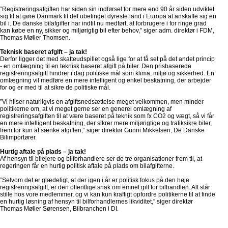
”Registreringsafgiften har siden sin indførsel for mere end 90 år siden udviklet
sig til at gøre Danmark til det ubetinget dyreste land i Europa at anskaffe sig en
bil i. De danske bilafgifter har indtil nu medført, at forbrugere i for ringe grad
kan købe en ny, sikker og miljørigtig bil efter behov,” siger adm. direktør i FDM,
Thomas Møller Thomsen.
Teknisk baseret afgift – ja tak!
Derfor ligger det med skatteudspillet også lige for at få set på det andet princip
- en omlægning til en teknisk baseret afgift på biler. Den prisbaserede
registreringsafgift hindrer i dag politiske mål som klima, miljø og sikkerhed. En
omlægning vil medføre en mere intelligent og enkel beskatning, der arbejder
for og er med til at sikre de politiske mål.
”Vi hilser naturligvis en afgiftsnedsættelse meget velkommen, men minder
politikerne om, at vi meget gerne ser en generel omlægning af
registreringsafgiften til at være baseret på teknik som fx CO2 og vægt, så vi får
en mere intelligent beskatning, der sikrer mere miljørigtige og trafiksikre biler,
frem for kun at sænke afgiften,” siger direktør Gunni Mikkelsen, De Danske
Bilimportører.
Hurtig aftale på plads – ja tak!
Af hensyn til bilejere og bilforhandlere ser de tre organisationer frem til, at
regeringen får en hurtig politisk aftale på plads om bilafgifterne.
”Selvom det er glædeligt, at der igen i år er politisk fokus på den høje
registreringsafgift, er den offentlige snak om emnet gift for bilhandlen. Alt står
stille hos vore medlemmer, og vi kan kun kraftigt opfordre politikerne til at finde
en hurtig løsning af hensyn til bilforhandlernes likviditet,” siger direktør
Thomas Møller Sørensen, Bilbranchen i DI.