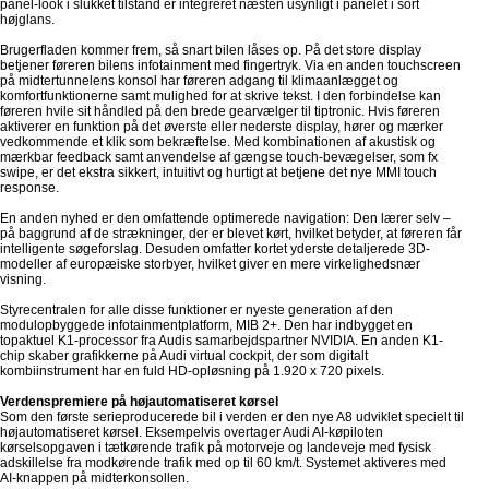
panel-look i slukket tilstand er integreret næsten usynligt i panelet i sort
højglans.
Brugerfladen kommer frem, så snart bilen låses op. På det store display
betjener føreren bilens infotainment med fingertryk. Via en anden touchscreen
på midtertunnelens konsol har føreren adgang til klimaanlægget og
komfortfunktionerne samt mulighed for at skrive tekst. I den forbindelse kan
føreren hvile sit håndled på den brede gearvælger til tiptronic. Hvis føreren
aktiverer en funktion på det øverste eller nederste display, hører og mærker
vedkommende et klik som bekræftelse. Med kombinationen af akustisk og
mærkbar feedback samt anvendelse af gængse touch-bevægelser, som fx
swipe, er det ekstra sikkert, intuitivt og hurtigt at betjene det nye MMI touch
response.
En anden nyhed er den omfattende optimerede navigation: Den lærer selv –
på baggrund af de strækninger, der er blevet kørt, hvilket betyder, at føreren får
intelligente søgeforslag. Desuden omfatter kortet yderste detaljerede 3D-
modeller af europæiske storbyer, hvilket giver en mere virkelighedsnær
visning.
Styrecentralen for alle disse funktioner er nyeste generation af den
modulopbyggede infotainmentplatform, MIB 2+. Den har indbygget en
topaktuel K1-processor fra Audis samarbejdspartner NVIDIA. En anden K1-
chip skaber grafikkerne på Audi virtual cockpit, der som digitalt
kombiinstrument har en fuld HD-opløsning på 1.920 x 720 pixels.
Verdenspremiere på højautomatiseret kørsel
Som den første serieproducerede bil i verden er den nye A8 udviklet specielt til
højautomatiseret kørsel. Eksempelvis overtager Audi AI-køpiloten
kørselsopgaven i tætkørende trafik på motorveje og landeveje med fysisk
adskillelse fra modkørende trafik med op til 60 km/t. Systemet aktiveres med
AI-knappen på midterkonsollen.