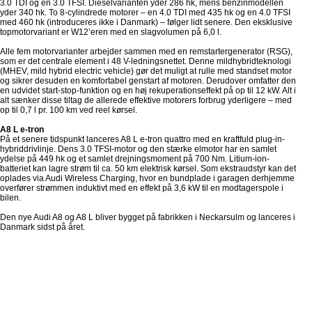
3.0 TDI og en 3.0 TFSI. Dieselvarianten yder 286 hk, mens benzinmodellen
yder 340 hk. To 8-cylindrede motorer – en 4.0 TDI med 435 hk og en 4.0 TFSI
med 460 hk (introduceres ikke i Danmark) – følger lidt senere. Den eksklusive
topmotorvariant er W12’eren med en slagvolumen på 6,0 l.
Alle fem motorvarianter arbejder sammen med en remstartergenerator (RSG),
som er det centrale element i 48 V-ledningsnettet. Denne mildhybridteknologi
(MHEV, mild hybrid electric vehicle) gør det muligt at rulle med standset motor
og sikrer desuden en komfortabel genstart af motoren. Derudover omfatter den
en udvidet start-stop-funktion og en høj rekuperationseffekt på op til 12 kW. Alt i
alt sænker disse tiltag de allerede effektive motorers forbrug yderligere – med
op til 0,7 l pr. 100 km ved reel kørsel.
A8 L e-tron
På et senere tidspunkt lanceres A8 L e-tron quattro med en kraftfuld plug-in-
hybriddrivlinje. Dens 3.0 TFSI-motor og den stærke elmotor har en samlet
ydelse på 449 hk og et samlet drejningsmoment på 700 Nm. Litium-ion-
batteriet kan lagre strøm til ca. 50 km elektrisk kørsel. Som ekstraudstyr kan det
oplades via Audi Wireless Charging, hvor en bundplade i garagen derhjemme
overfører strømmen induktivt med en effekt på 3,6 kW til en modtagerspole i
bilen.
Den nye Audi A8 og A8 L bliver bygget på fabrikken i Neckarsulm og lanceres i
Danmark sidst på året.