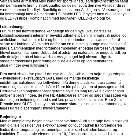
Verden over er mærket Audi kendt for sportslighed, letvægtskonstruktion samt
det permanente firehjulstræk quattro, og designet på den nye A8 lader disse
værdier komme til udtryk. Samtidig demonstrerer Audi igen sit Vorsprung inden
for lysteknologi med de markante HD-Matrix-LED-forlygter med Audi laserlys
og LED-lysstribe i kombination med baglygter i OLED-teknologi for.
Luksuslounge
Frirum er det fremtrædende kendetegn for den nye luksusforståelse.
Luksuslimousinens interiør er bevidst udformet på en minimalistisk måde, og
arkitekturen i kabinen er klar og horisontalt orienteret – alt sammen for at
skabe ro i kabinen. A8 minder derfor om en rummelig lounge med masser af
plads. Sammenlignet med forgængermodellen er begge karrosserivarianter
blevet markant længere.Udbuddet af udstyr og materialer er meget bredt, og
alle detaljer er på et håndværksmæssigt meget højt niveau – lige fra
sædeindtrækkenes perforering og til de elektrisk op- og nedkørende
afdækninger over luftdyserne.
Den mest eksklusive plads i det nye Audi flagskib er den højre bagsædeplads
– hvilesædet (ekstraudstyr) i A8 L med de mange forskellige
indstillingsmuligheder og fodhvileren. På denne plads kan passageren få
varmet og masseret sine fodsåler i flere trin på bagsiden af passagersædet.
Derudover kan bagsædepassagererne styre en lang række funktioner som
ambientebelysningen, de nye HD-Matrix-læselamper og sædemassagen via
deres egen betjeningsenhed samt føre private telefonsamtaler: Rear Seat
Remote med OLED-display er på samme størrelse som en smartphone og kan
tages ud fra placeringen i midterarmlænet.
Betjeningen
Med et komplet nyt betjeningskoncept overfører Audi sine høje kvalitetskrav til
den digitale tidsalder.Dreje-/trykknappen og touchpad’en fra forgængeren
findes ikke længere, og instrumentpanelet er stort set uden knapper og
kontakter. Det centrale element er en 10,1” touchscreen, som med sit black