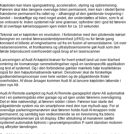
Køpiloten kan klare igangsætning, acceleration, styring og opbremsning.
Føreren skal ikke længere overvåge bilen permanent, men kan i stedet fjerne
hænderne permanent fra rattet og – afhængigt af den gældende lovgivning i
landet – beskæftige sig med noget andet, der understøttes af bilen, som fx at
se onboard-tv. Inden systemet når sine grænser, opfordrer det i god tid føreren
til at overtage kørselsopgaven igen inden for ca. 10 sekunder.
Teknisk set er køpiloten en revolution. I forbindelse med den piloterede kørsel
beregner en central førerassistentstyreenhed (zFAS) nu for første gang
konstant et billede af omgivelserne ud fra en fusion af sensordataene. Ud over
radarsensorerne, et frontkamera og ultralydssensorerne gør Audi som den
første bilproducent overhovedet også brug af en laserscanner.
Lanceringen af Audi AI-køpilot kræver for hvert enkelt land ud over klarhed
omkring de lovmæssige rammebetingelser også en landespecifik applikation
og test af systemet. Og i den forbindelse gælder mærkets høje kvalitetskrav
også for den højautomatiserede kørsel. Derudover skal de forskellige
godkendelsesprocesser over hele verden og de pågældende frister
overholdes. Af disse årsager kommer Audi til at lancere køpiloten løbende i
den nye A8.
Audi AI Remote-parkpilot og Audi AI Remote-garagepilot styrer A8 automatisk
ind i en parkeringsbås eller garage og ud igen under førerens overvågning.
Det er ikke nødvendigt, at føreren sidder i bilen. Føreren kan starte det
pågældende system via sin smartphone med den nye myAudi-app. For at
overvåge parkeringsmanøvren skal føreren holde Audi AI-knappen inde
permanent, og samtidig kan vedkommende se en livevisning fra bilens
omgivelseskameraer på sit display. Efter afslutning af manøvren sætter
systemet automatisk tiptronic i gearvælgerposition P samt standser motoren
og afbryder tændingen.