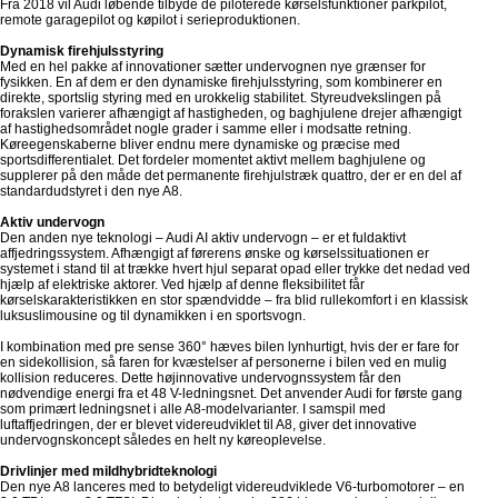
Fra 2018 vil Audi løbende tilbyde de piloterede kørselsfunktioner parkpilot,
remote garagepilot og køpilot i serieproduktionen.
Dynamisk firehjulsstyring
Med en hel pakke af innovationer sætter undervognen nye grænser for
fysikken. En af dem er den dynamiske firehjulsstyring, som kombinerer en
direkte, sportslig styring med en urokkelig stabilitet. Styreudvekslingen på
forakslen varierer afhængigt af hastigheden, og baghjulene drejer afhængigt
af hastighedsområdet nogle grader i samme eller i modsatte retning.
Køreegenskaberne bliver endnu mere dynamiske og præcise med
sportsdifferentialet. Det fordeler momentet aktivt mellem baghjulene og
supplerer på den måde det permanente firehjulstræk quattro, der er en del af
standardudstyret i den nye A8.
Aktiv undervogn
Den anden nye teknologi – Audi AI aktiv undervogn – er et fuldaktivt
affjedringssystem. Afhængigt af førerens ønske og kørselssituationen er
systemet i stand til at trække hvert hjul separat opad eller trykke det nedad ved
hjælp af elektriske aktorer. Ved hjælp af denne fleksibilitet får
kørselskarakteristikken en stor spændvidde – fra blid rullekomfort i en klassisk
luksuslimousine og til dynamikken i en sportsvogn.
I kombination med pre sense 360° hæves bilen lynhurtigt, hvis der er fare for
en sidekollision, så faren for kvæstelser af personerne i bilen ved en mulig
kollision reduceres. Dette højinnovative undervognssystem får den
nødvendige energi fra et 48 V-ledningsnet. Det anvender Audi for første gang
som primært ledningsnet i alle A8-modelvarianter. I samspil med
luftaffjedringen, der er blevet videreudviklet til A8, giver det innovative
undervognskoncept således en helt ny køreoplevelse.
Drivlinjer med mildhybridteknologi
Den nye A8 lanceres med to betydeligt videreudviklede V6-turbomotorer – en