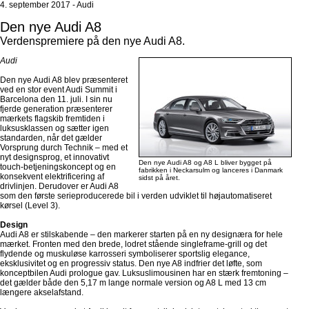
4. september 2017 - Audi
Den nye Audi A8
Verdenspremiere på den nye Audi A8.
Audi
Den nye Audi A8 blev præsenteret
ved en stor event Audi Summit i
Barcelona den 11. juli. I sin nu
fjerde generation præsenterer
mærkets flagskib fremtiden i
luksusklassen og sætter igen
standarden, når det gælder
Vorsprung durch Technik – med et
nyt designsprog, et innovativt
Den nye Audi A8 og A8 L bliver bygget på
touch-betjeningskoncept og en
fabrikken i Neckarsulm og lanceres i Danmark
konsekvent elektrificering af
sidst på året.
drivlinjen. Derudover er Audi A8
som den første serieproducerede bil i verden udviklet til højautomatiseret
kørsel (Level 3).
Design
Audi A8 er stilskabende – den markerer starten på en ny designæra for hele
mærket. Fronten med den brede, lodret stående singleframe-grill og det
flydende og muskuløse karrosseri symboliserer sportslig elegance,
eksklusivitet og en progressiv status. Den nye A8 indfrier det løfte, som
konceptbilen Audi prologue gav. Luksuslimousinen har en stærk fremtoning –
det gælder både den 5,17 m lange normale version og A8 L med 13 cm
længere akselafstand.