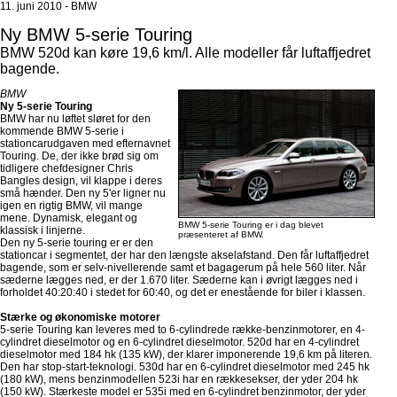
11. juni 2010 - BMW
Ny BMW 5-serie Touring
BMW 520d kan køre 19,6 km/l. Alle modeller får luftaffjedret
bagende.
BMW
Ny 5-serie Touring
BMW har nu løftet sløret for den
kommende BMW 5-serie i
stationcarudgaven med efternavnet
Touring. De, der ikke brød sig om
tidligere chefdesigner Chris
Bangles design, vil klappe i deres
små hænder. Den ny 5'er ligner nu
igen en rigtig BMW, vil mange
mene. Dynamisk, elegant og
BMW 5-serie Touring er i dag blevet
klassisk i linjerne.
præsenteret af BMW.
Den ny 5-serie touring er er den
stationcar i segmentet, der har den længste akselafstand. Den får luftaffjedret
bagende, som er selv-nivellerende samt et bagagerum på hele 560 liter. Når
sæderne lægges ned, er der 1.670 liter. Sæderne kan i øvrigt lægges ned i
forholdet 40:20:40 i stedet for 60:40, og det er enestående for biler i klassen.
Stærke og økonomiske motorer
5-serie Touring kan leveres med to 6-cylindrede række-benzinmotorer, en 4-
cylindret dieselmotor og en 6-cylindret dieselmotor. 520d har en 4-cylindret
dieselmotor med 184 hk (135 kW), der klarer imponerende 19,6 km på literen.
Den har stop-start-teknologi. 530d har en 6-cylindret dieselmotor med 245 hk
(180 kW), mens benzinmodellen 523i har en rækkesekser, der yder 204 hk
(150 kW). Stærkeste model er 535i med en 6-cylindret benzinmotor, der yder