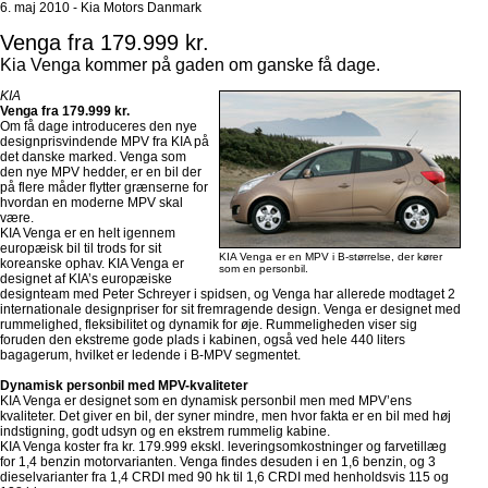
6. maj 2010 - Kia Motors Danmark
Venga fra 179.999 kr.
Kia Venga kommer på gaden om ganske få dage.
KIA
Venga fra 179.999 kr.
Om få dage introduceres den nye
designprisvindende MPV fra KIA på
det danske marked. Venga som
den nye MPV hedder, er en bil der
på flere måder flytter grænserne for
hvordan en moderne MPV skal
være.
KIA Venga er en helt igennem
europæisk bil til trods for sit
KIA Venga er en MPV i B-størrelse, der kører
koreanske ophav. KIA Venga er
som en personbil.
designet af KIA’s europæiske
designteam med Peter Schreyer i spidsen, og Venga har allerede modtaget 2
internationale designpriser for sit fremragende design. Venga er designet med
rummelighed, fleksibilitet og dynamik for øje. Rummeligheden viser sig
foruden den ekstreme gode plads i kabinen, også ved hele 440 liters
bagagerum, hvilket er ledende i B-MPV segmentet.
Dynamisk personbil med MPV-kvaliteter
KIA Venga er designet som en dynamisk personbil men med MPV’ens
kvaliteter. Det giver en bil, der syner mindre, men hvor fakta er en bil med høj
indstigning, godt udsyn og en ekstrem rummelig kabine.
KIA Venga koster fra kr. 179.999 ekskl. leveringsomkostninger og farvetillæg
for 1,4 benzin motorvarianten. Venga findes desuden i en 1,6 benzin, og 3
dieselvarianter fra 1,4 CRDI med 90 hk til 1,6 CRDI med henholdsvis 115 og