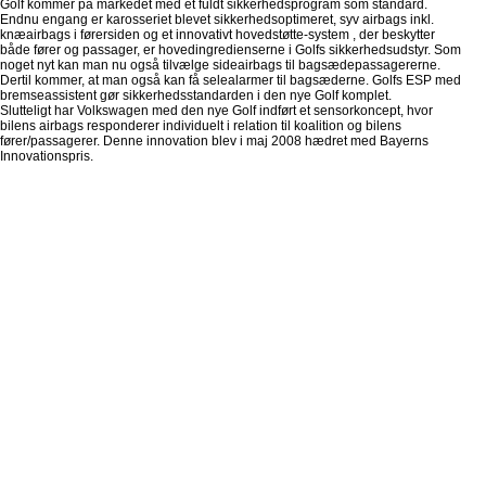
Golf kommer på markedet med et fuldt sikkerhedsprogram som standard.
Endnu engang er karosseriet blevet sikkerhedsoptimeret, syv airbags inkl.
knæairbags i førersiden og et innovativt hovedstøtte-system , der beskytter
både fører og passager, er hovedingredienserne i Golfs sikkerhedsudstyr. Som
noget nyt kan man nu også tilvælge sideairbags til bagsædepassagererne.
Dertil kommer, at man også kan få selealarmer til bagsæderne. Golfs ESP med
bremseassistent gør sikkerhedsstandarden i den nye Golf komplet.
Slutteligt har Volkswagen med den nye Golf indført et sensorkoncept, hvor
bilens airbags responderer individuelt i relation til koalition og bilens
fører/passagerer. Denne innovation blev i maj 2008 hædret med Bayerns
Innovationspris.