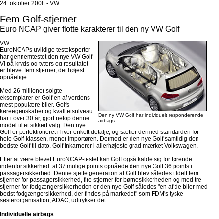
24. oktober 2008 - VW
Fem Golf-stjerner
Euro NCAP giver flotte karakterer til den ny VW Golf
VW
EuroNCAPs uvildige testeksperter
har gennemtestet den nye VW Golf
VI på kryds og tværs og resultatet
er blevet fem stjerner, det højest
opnåelige.
Med 26 millioner solgte
eksemplarer er Golf en af verdens
mest populære biler. Golfs
køreegenskaber og kvalitetsniveau
Den ny VW Golf har individuelt responderende
har i over 30 år, gjort netop denne
airbags.
model til et sikkert valg. Den nye
Golf er perfektioneret i hver enkelt detalje, og sætter dermed standarden for
hele Golf-klassen, mener importøren. Dermed er den nye Golf samtidig den
bedste Golf til dato. Golf inkarnerer i allerhøjeste grad mærket Volkswagen.
Efter at være blevet EuroNCAP-testet kan Golf også kalde sig for førende
indenfor sikkerhed: af 37 mulige points opnåede den nye Golf 36 points i
passagersikkerhed. Denne sjette generation af Golf blev således tildelt fem
stjerner for passagersikkerhed, fire stjerner for børnesikkerheden og med tre
stjerner for fodgængersikkerheden er den nye Golf således "en af de biler med
bedst fodgængersikkerhed, der findes på markedet" som FDM's tyske
søsterorganisation, ADAC, udtrykker det.
Individuelle airbags