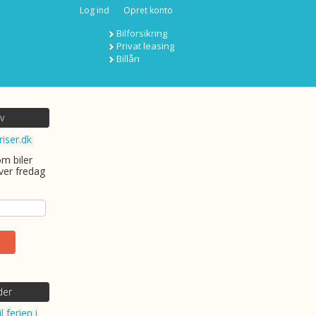
Log ind
Opret konto
Bilforsikring
Privat leasing
Billån
v
riser.dk
om biler
ver fredag
der
l ferien i