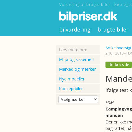
Vurdering af brugte biler - Køb og s
bilvurdering
brugte biler
Artikeloversigt
Læs mere om:
2. juli 2010 - F
Miljø og sikkerhed
Udskriv side
Marked og mærker
Mande
Nye modeller
Konceptbiler
Ifølge test
FDM
Campingvog
manden
Der er ikke me
bag rattet, n