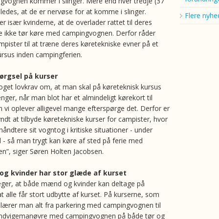
ngvognen kommer i slinger. Mere end hver tredje (37
åledes, at de er nervøse for at komme i slinger.
Flere nyhe
 især kvinderne, at de overlader rattet til deres
e ikke tør køre med campingvognen. Derfor råder
ister til at træne deres køretekniske evner på et
ursus inden campingferien.
ørgsel på kurser
noget lovkrav om, at man skal på køreteknisk kursus
ger, når man blot har et almindeligt kørekort til
 vi oplever alligevel mange efterspørge det. Derfor er
gyndt at tilbyde køretekniske kurser for campister, hvor
åndtere sit vogntog i kritiske situationer - under
d - så man trygt kan køre af sted på ferie med
”, siger Søren Holten Jacobsen.
g kvinder har stor glæde af kurset
ger, at både mænd og kvinder kan deltage på
t alle får stort udbytte af kurset. På kurserne, som
, lærer man alt fra parkering med campingvognen til
ndvigemanøvre med campingvognen på både tør og