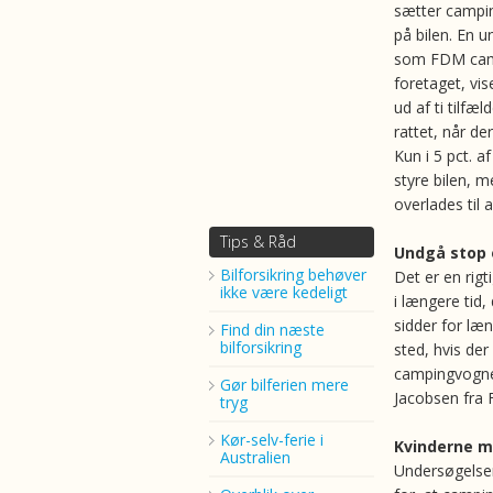
sætter campi
på bilen. En 
som FDM camp
foretaget, vise
ud af ti tilfæ
rattet, når d
Kun i 5 pct. a
styre bilen, m
overlades til a
Tips & Råd
Undgå stop 
Bilforsikring behøver
Det er en rigt
ikke være kedeligt
i længere tid
sidder for læn
Find din næste
bilforsikring
sted, hvis der
campingvogne
Gør bilferien mere
Jacobsen fra
tryg
Kør-selv-ferie i
Kvinderne 
Australien
Undersøgelsen