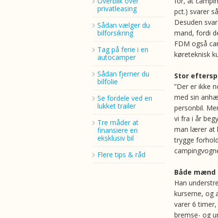
Overblik over
for, at campi
privatleasing
pct.) svarer s
Desuden svarer
Sådan vælger du
bilforsikring
mand, fordi d
FDM også camp
Tag på ferie i en
køreteknisk k
autocamper
Sådan fjerner du
Stor eftersp
bilfolie
”Der er ikke 
med sin anhæn
Se fordele ved en
lukket trailer
personbil. Men
vi fra i år be
Tre måder at
man lærer at h
finansiere en
eksklusiv bil
trygge forhol
campingvognen
Flere tips & råd
Både mænd o
Han understre
kurserne, og a
varer 6 timer
bremse- og u