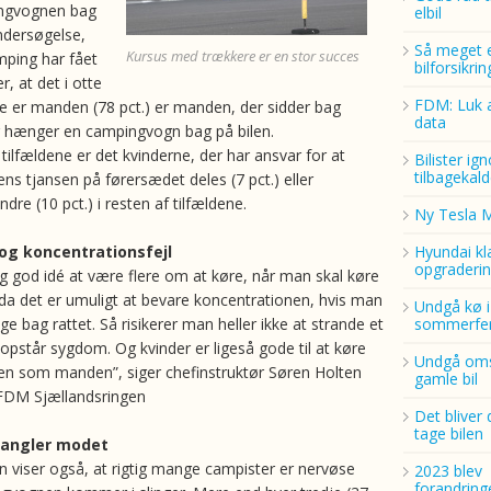
ngvognen bag
elbil
undersøgelse,
Så meget 
Kursus med trækkere er en stor succes
ing har fået
bilforsikri
r, at det i otte
FDM: Luk a
lde er manden (78 pct.) er manden, der sidder bag
data
er hænger en campingvogn bag på bilen.
f tilfældene er det kvinderne, der har ansvar for at
Bilister ig
tilbagekald
ens tjansen på førersædet deles (7 pct.) eller
ndre (10 pct.) i resten af tilfældene.
Ny Tesla 
og koncentrationsfejl
Hyundai kl
opgraderin
ig god idé at være flere om at køre, når man skal køre
, da det er umuligt at bevare koncentrationen, hvis man
Undgå kø i
ge bag rattet. Så risikerer man heller ikke at strande et
sommerfer
 opstår sygdom. Og kvinder er ligeså gode til at køre
Undgå oms
n som manden”, siger chefinstruktør Søren Holten
gamle bil
 FDM Sjællandsringen
Det bliver 
tage bilen
mangler modet
 viser også, at rigtig mange campister er nervøse
2023 blev
forandring