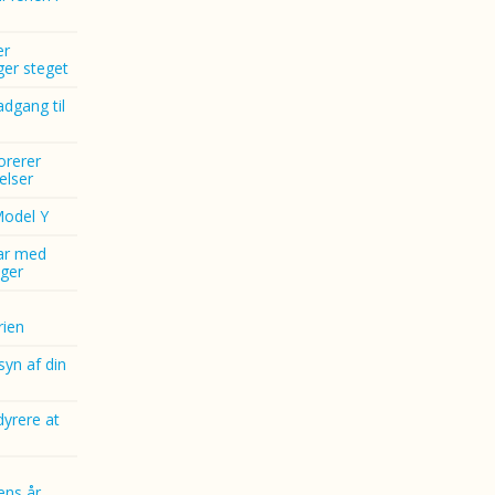
er
nger steget
dgang til
norerer
elser
Model Y
ar med
ger
ien
yn af din
dyrere at
ens år