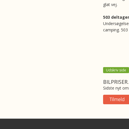
glat vej.
503 deltage
Undersøgelsen
camping. 503 
Udskriv side
BILPRISER
Sidste nyt om 