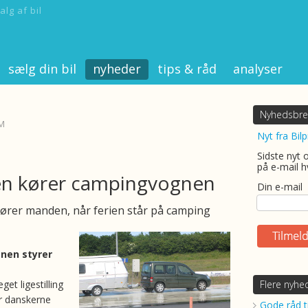
alg af bil
sælg din bil
nyheder
tips & råd
analyser
Nyhedsbre
DM
Nyt fra Bilp
Sidste nyt 
på e-mail h
n kører campingvognen
Din e-mail
 kører manden, når ferien står på camping
nen styrer
get ligestilling
Flere nyhe
år danskerne
Gode råd ti