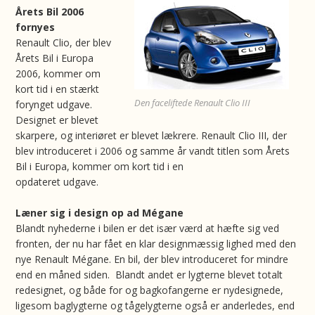
Årets Bil 2006
fornyes
Renault Clio, der blev
Årets Bil i Europa
2006, kommer om
kort tid i en stærkt
Den faceliftede Renault Clio III
forynget udgave.
Designet er blevet
skarpere, og interiøret er blevet lækrere. Renault Clio III, der
blev introduceret i 2006 og samme år vandt titlen som Årets
Bil i Europa, kommer om kort tid i en
opdateret udgave.
Læner sig i design op ad Mégane
Blandt nyhederne i bilen er det især værd at hæfte sig ved
fronten, der nu har fået en klar designmæssig lighed med den
nye Renault Mégane. En bil, der blev introduceret for mindre
end en måned siden. Blandt andet er lygterne blevet totalt
redesignet, og både for og bagkofangerne er nydesignede,
ligesom baglygterne og tågelygterne også er anderledes, end