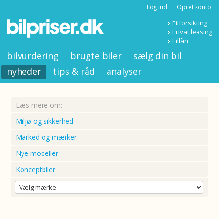
Log ind
Opret konto
Bilforsikring
Privat leasing
Billån
bilvurdering
brugte biler
sælg din bil
nyheder
tips & råd
analyser
Læs mere om:
Miljø og sikkerhed
Marked og mærker
Nye modeller
Konceptbiler