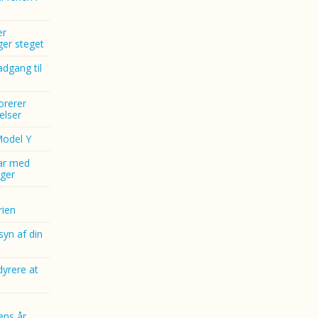
er
nger steget
dgang til
norerer
elser
Model Y
ar med
ger
ien
yn af din
dyrere at
ens år