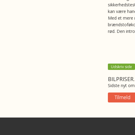
sikkerhedstest
kan være hand
Med et mere 
brændstoføkon
rød. Den intr
Udskriv side
BILPRISER
Sidste nyt om 