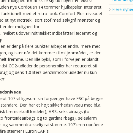
der mulighed for at skille sig ud i byen. En ekstra
suden nye Cordouan 14 tommer hjulkapsler. Interiøret
Flere nyhe
g funktionelt med et retro-look. Comfort Plus-niveauet
ed et nyt indtræk i sort stof med sølvgrå mønster og
 er der mulighed for
, hvilket udover indtrækket indbefatter læderrat og
p.
en er der på flere punkter arbejdet endnu mere med
n, og især når det kommer til miljøområdet, er den
lt fremme. Den lille bybil, som i forvejen er blandt
st CO2-udledende personerbiler har reduceret sit
rug og dens 1,0 liters benzinmotor udleder nu kun
 km.
hedsniveau
ot 107 vil ligesom sin forgænger have ESC på begge
standard. Den har et højt sikkerhedsniveau med bl.a.
isk bremsekraftfordeler), ABS, seks airbags (to
to frontsideairbags og to gardinairbags), selealarm
e og sammentrækkelig ratstamme. 107´eren opnåede
fire stjerner i EuroNCAP´s