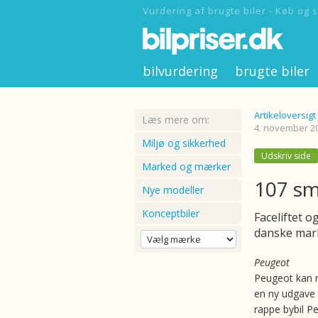
Vurdering af brugte biler - Køb og s
bilvurdering
brugte biler
Artikeloversigt
Læs mere om:
4. november 2
Miljø og sikkerhed
Udskriv side
Marked og mærker
107 sm
Nye modeller
Konceptbiler
Faceliftet 
danske mark
Peugeot
Peugeot kan 
en ny udgave a
rappe bybil P