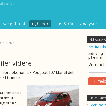
alg af bil
sælg din bil
nyheder
tips & råd
analyser
Nyhedsbre
008 - Peugeot
Nyt fra Bilp
Sidste nyt 
på e-mail h
iler videre
Din e-mail
og mere økonomisk Peugeot 107 klar til det
ed i januar.
nu præsentere
f den lille
Flere nyhe
eugeot 107,
Gode råd ti