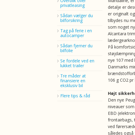
Overblik over
Mandaline, er 
privatleasing
detalje er de
er originalt o
Sådan vælger du
bilforsikring
tilbydes nu m
som noget nyt
Tag på ferie i en
Alcantara trim
autocamper
lædergearkno
Sådan fjerner du
På komfortsid
bilfolie
støjdæmpninge
nye 107 med he
Se fordele ved en
lukket trailer
Danmarks mind
brændstofforb
Tre måder at
106 g CO2 pr
finansiere en
eksklusiv bil
Højt sikker
Flere tips & råd
Den nye Peuge
niveauer som 
EBD (elektron
frontairbags, 
ved førersæd
således også 