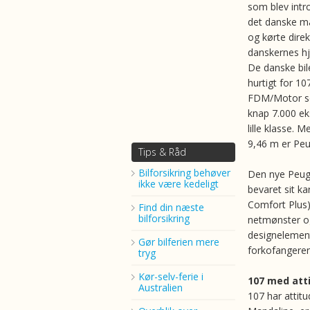
som blev intr
det danske m
og kørte direk
danskernes hj
De danske bile
hurtigt for 10
FDM/Motor som
knap 7.000 ek
lille klasse.
9,46 m er Peu
Tips & Råd
Bilforsikring behøver
Den nye Peuge
ikke være kedeligt
bevaret sit k
Comfort Plus)
Find din næste
bilforsikring
netmønster o
designelement
Gør bilferien mere
forkofangeren,
tryg
Kør-selv-ferie i
107 med att
Australien
107 har attit