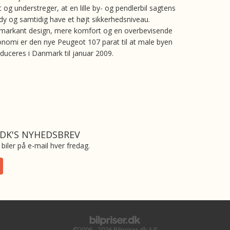
 og understreger, at en lille by- og pendlerbil sagtens
y og samtidig have et højt sikkerhedsniveau.
markant design, mere komfort og en overbevisende
omi er den nye Peugeot 107 parat til at male byen
oduceres i Danmark til januar 2009.
.DK'S NYHEDSBREV
biler på e-mail hver fredag.
©2006 - 2026 Bilpriser.dk A/S