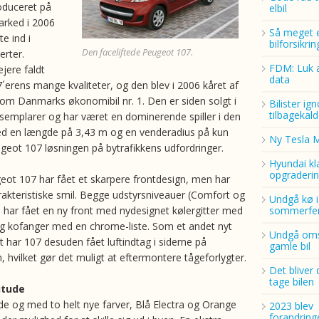
oduceret på
elbil
arked i 2006
Så meget 
te ind i
bilforsikri
Den faceliftede Peugeot 107.
erter.
FDM: Luk a
jere faldt
data
7´erens mange kvaliteter, og den blev i 2006 kåret af
 Danmarks økonomibil nr. 1. Den er siden solgt i
Bilister ig
tilbagekald
semplarer og har været en dominerende spiller i den
 Med en længde på 3,43 m og en venderadius på kun
Ny Tesla 
geot 107 løsningen på bytrafikkens udfordringer.
Hyundai kl
opgraderin
ot 107 har fået et skarpere frontdesign, men har
arakteristiske smil. Begge udstyrsniveauer (Comfort og
Undgå kø i
 har fået en ny front med nydesignet kølergitter med
sommerfer
g kofanger med en chrome-liste. Som et andet nyt
Undgå oms
 har 107 desuden fået luftindtag i siderne på
gamle bil
 hvilket gør det muligt at eftermontere tågeforlygter.
Det bliver 
tage bilen
itude
ude og med to helt nye farver, Blå Electra og Orange
2023 blev
forandring