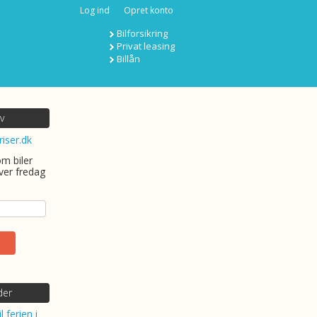
Log ind
Opret konto
Bilforsikring
Privat leasing
Billån
v
riser.dk
om biler
ver fredag
der
l ferien i