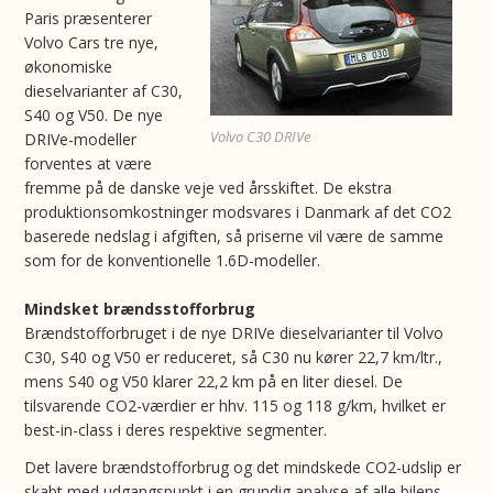
Paris præsenterer
Volvo Cars tre nye,
økonomiske
dieselvarianter af C30,
S40 og V50. De nye
Volvo C30 DRIVe
DRIVe-modeller
forventes at være
fremme på de danske veje ved årsskiftet. De ekstra
produktionsomkostninger modsvares i Danmark af det CO2
baserede nedslag i afgiften, så priserne vil være de samme
som for de konventionelle 1.6D-modeller.
Mindsket brændsstofforbrug
Brændstofforbruget i de nye DRIVe dieselvarianter til Volvo
C30, S40 og V50 er reduceret, så C30 nu kører 22,7 km/ltr.,
mens S40 og V50 klarer 22,2 km på en liter diesel. De
tilsvarende CO2-værdier er hhv. 115 og 118 g/km, hvilket er
best-in-class i deres respektive segmenter.
Det lavere brændstofforbrug og det mindskede CO2-udslip er
skabt med udgangspunkt i en grundig analyse af alle bilens