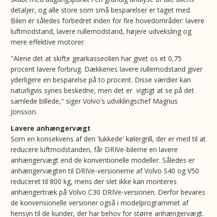
detaljer, og alle store som små besparelser er taget med.
Bilen er således forbedret inden for fire hovedområder: lavere
luftmodstand, lavere rullemodstand, højere udveksling og
mere effektive motorer.
"Alene det at skifte gearkasseolien har givet os et 0,75
procent lavere forbrug. Dækkenes lavere rullemodstand giver
yderligere en besparelse på to procent. Disse værdier kan
naturligvis synes beskedne, men det er vigtigt at se på det
samlede billede," siger Volvo's udviklingschef Magnus
Jonsson.
Lavere anhængervægt
Som en konsekvens af den 'lukkede' kølergrill, der er med til at
reducere luftmodstanden, får DRIVe-bilerne en lavere
anhængervægt end de konventionelle modeller. Således er
anhængervægten til DRIVe-versionerne af Volvo S40 og V50
reduceret til 800 kg, mens der slet ikke kan monteres
anhængertræk på Volvo C30 DRIVe-versionen. Derfor bevares
de konvensionelle versioner også i modelprogrammet af
hensyn til de kunder, der har behov for større anhængervægt.