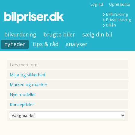
Log ind
Opret konto
Bilforsikring
Privat leasing
Billån
bilvurdering
brugte biler
sælg din bil
nyheder
tips & råd
analyser
Læs mere om:
Miljø og sikkerhed
Marked og mærker
Nye modeller
Konceptbiler