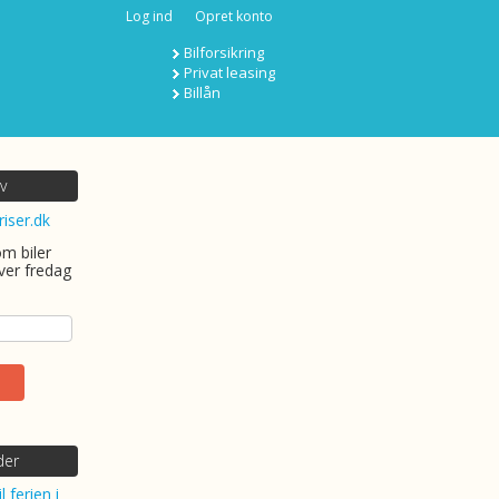
Log ind
Opret konto
Bilforsikring
Privat leasing
Billån
v
riser.dk
om biler
ver fredag
der
l ferien i