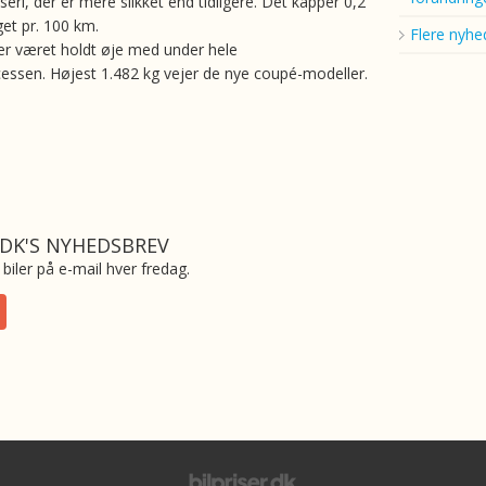
eri, der er mere slikket end tidligere. Det kapper 0,2
uget pr. 100 km.
Flere nyhe
r været holdt øje med under hele
cessen. Højest 1.482 kg vejer de nye coupé-modeller.
.DK'S NYHEDSBREV
biler på e-mail hver fredag.