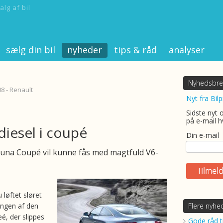
alg af bil
sælg din bil
nyheder
tips & råd
analyser
Nyhedsbre
08 - Renault
Nyt fra Bilp
Sidste nyt 
på e-mail h
diesel i coupé
Din e-mail
una Coupé vil kunne fås med magtfuld V6-
 løftet sløret
ingen af den
Flere nyhe
, der slippes
Gode råd ti