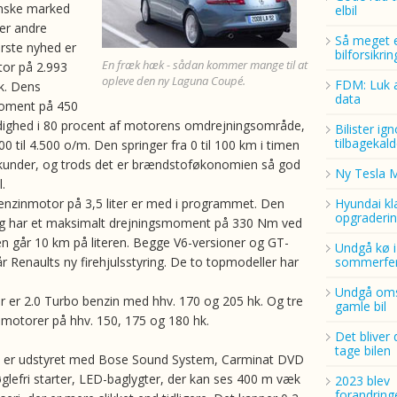
anske marked
elbil
ter andre
Så meget 
rste nyhed er
bilforsikri
En fræk hæk - sådan kommer mange til at
or på 2.993
opleve den ny Laguna Coupé.
FDM: Luk a
k. Dens
data
oment på 450
ådighed i 80 procent af motorens omdrejningsområde,
Bilister ig
tilbagekald
00 til 4.500 o/m. Den springer fra 0 til 100 km i timen
kunder, og trods det er brændstoføkonomien så god
Ny Tesla 
.
nzinmotor på 3,5 liter er med i programmet. Den
Hyundai kl
opgraderin
og har et maksimalt drejningsmoment på 330 Nm ved
n går 10 km på literen. Begge V6-versioner og GT-
Undgå kø i
r Renaults ny firehjulsstyring. De to topmodeller har
sommerfer
Undgå oms
 er 2.0 Turbo benzin med hhv. 170 og 205 hk. Og tre
gamle bil
elmotorer på hhv. 150, 175 og 180 hk.
Det bliver 
tage bilen
 er udstyret med Bose Sound System, Carminat DVD
øglefri starter, LED-baglygter, der kan ses 400 m væk
2023 blev
forandring