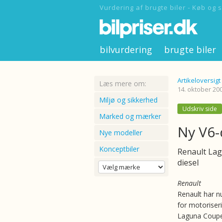
Vurdering af brugte biler - Køb og s
bilvurdering
brugte biler
Artikeloversigt
Læs mere om:
14. oktober 20
Miljø og sikkerhed
Udskriv side
Marked og mærker
Ny V6-
Nye modeller
Konceptbiler
Renault Lag
diesel
Renault
Renault har nu
for motoriser
Laguna Coupeé