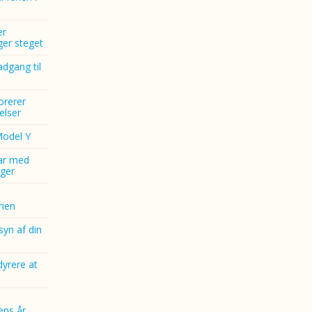
er
nger steget
dgang til
norerer
elser
Model Y
ar med
ger
ien
yn af din
dyrere at
ens år