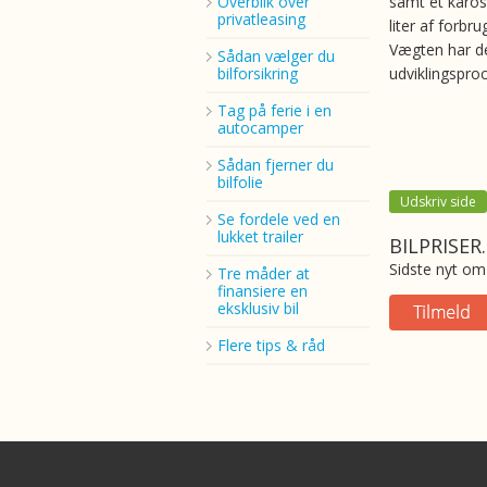
Overblik over
samt et kaross
privatleasing
liter af forbr
Vægten har de
Sådan vælger du
bilforsikring
udviklingspro
Tag på ferie i en
autocamper
Sådan fjerner du
bilfolie
Udskriv side
Se fordele ved en
lukket trailer
BILPRISER
Sidste nyt om 
Tre måder at
finansiere en
eksklusiv bil
Flere tips & råd