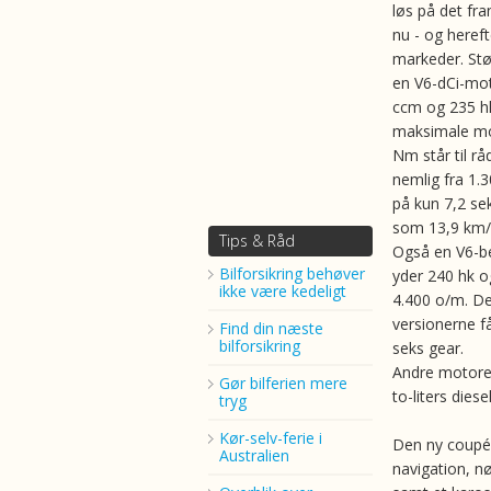
løs på det fr
nu - og heref
markeder. Stø
en V6-dCi-mot
ccm og 235 h
maksimale m
Nm står til r
nemlig fra 1.3
på kun 7,2 se
som 13,9 km/l
Tips & Råd
Også en V6-be
Bilforsikring behøver
yder 240 hk 
ikke være kedeligt
4.400 o/m. De
versionerne få
Find din næste
bilforsikring
seks gear.
Andre motorer
Gør bilferien mere
to-liters dies
tryg
Kør-selv-ferie i
Den ny coupé
Australien
navigation, n