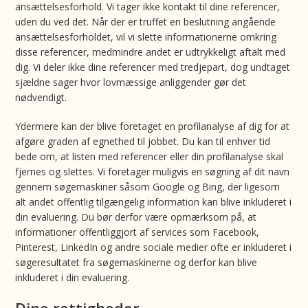
ansættelsesforhold. Vi tager ikke kontakt til dine referencer,
uden du ved det. Når der er truffet en beslutning angående
ansættelsesforholdet, vil vi slette informationerne omkring
disse referencer, medmindre andet er udtrykkeligt aftalt med
dig. Vi deler ikke dine referencer med tredjepart, dog undtaget
sjældne sager hvor lovmæssige anliggender gør det
nødvendigt.
Ydermere kan der blive foretaget en profilanalyse af dig for at
afgøre graden af egnethed til jobbet. Du kan til enhver tid
bede om, at listen med referencer eller din profilanalyse skal
fjernes og slettes. Vi foretager muligvis en søgning af dit navn
gennem søgemaskiner såsom Google og Bing, der ligesom
alt andet offentlig tilgængelig information kan blive inkluderet i
din evaluering. Du bør derfor være opmærksom på, at
informationer offentliggjort af services som Facebook,
Pinterest, LinkedIn og andre sociale medier ofte er inkluderet i
søgeresultatet fra søgemaskinerne og derfor kan blive
inkluderet i din evaluering.