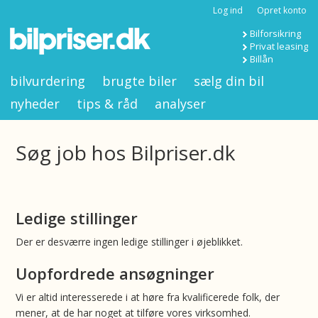
Log ind
Opret konto
Bilforsikring
Privat leasing
Billån
bilvurdering
brugte biler
sælg din bil
nyheder
tips & råd
analyser
Søg job hos Bilpriser.dk
Ledige stillinger
Der er desværre ingen ledige stillinger i øjeblikket.
Uopfordrede ansøgninger
Vi er altid interesserede i at høre fra kvalificerede folk, der
mener, at de har noget at tilføre vores virksomhed.