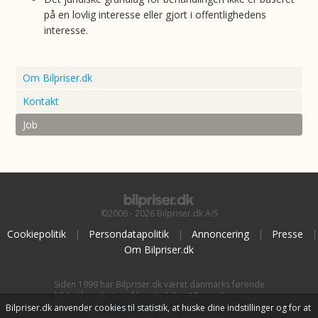
på en lovlig interesse eller gjort i offentlighedens
interesse.
Om Bilpriser.dk
Kontakt
Job
©2006 - 2026 Bilpriser.dk A/S
Cookiepolitik
|
Persondatapolitik
|
Annoncering
|
Presse
|
Om Bilpriser.dk
Siden 1999 har Bilpriser.dk været danmarks førende
kilde til vurdering af brugte biler. Alle vurderinger er
baseret på
BilpriserPro Prisberegning
, bilbranchens
Bilpriser.dk anvender cookies til statistik, at huske dine indstillinger og for at