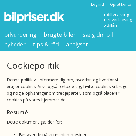
Log ind
Opret konto
Bilforsikring
Privat leasing
Billån
bilvurdering
brugte biler
sælg din bil
nyheder
tips & råd
analyser
Cookiepolitik
Denne politik vil informere dig om, hvordan og hvorfor vi
bruger cookies. Vi vil også fortælle dig, hvilke cookies vi bruger
og nogle oplysninger om tredjeparter, som også placerer
cookies på vores hjemmeside.
Resumé
Dette dokument gælder for:
Besøgende på vores hjemmesider