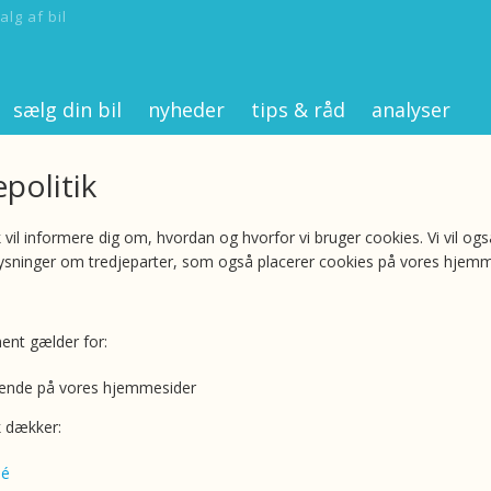
alg af bil
sælg din bil
nyheder
tips & råd
analyser
politik
 vil informere dig om, hvordan og hvorfor vi bruger cookies. Vi vil også
ysninger om tredjeparter, som også placerer cookies på vores hjemm
nt gælder for:
ende på vores hjemmesider
k dækker:
mé