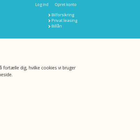
Log ind
Opret konto
Bilforsikring
Privat leasing
Billån
 fortælle dig, hvilke cookies vi bruger
eside.