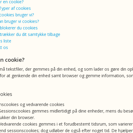
r en cookie?
Typer af cookies
 cookies bruger vi?
n bruger vi cookies?
blokerer du cookies
trækker du dit samtykke tilbage
s liste
t os
n cookie?
må tekstfiler, der gemmes på din enhed, og som lader os gøre din opl
for at genkende din enhed samt browser og gemme information, som e
ookies
nscookies og vedvarende cookies
Sessionscookies gemmes midlertidigt på dine enheder, mens du besø
lukker din browser.
Vedvarende cookies gemmes i et forudbestemt tidsrum, som varierer f
end sessionscookies; dog udløber de også efter noget tid. De hjælper 