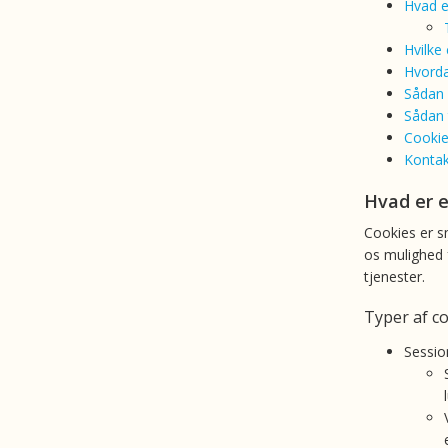
Hvad e
Hvilke
Hvorda
Sådan 
Sådan 
Cookie
Kontak
Hvad er e
Cookies er s
os mulighed 
tjenester.
Typer af c
Sessio