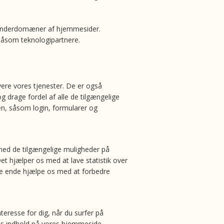
 underdomæner af hjemmesider.
 såsom teknologipartnere.
vere vores tjenester. De er også
drage fordel af alle de tilgængelige
den, såsom login, formularer og
 med de tilgængelige muligheder på
t hjælper os med at lave statistik over
ste ende hjælpe os med at forbedre
teresse for dig, når du surfer på
res indhold på vores hjemmeside.