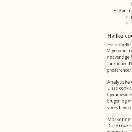
Første
Hvilke co
Essentielle
Vi gemmer coo
nødvendige f
funktioner. D
præferencer 
Analytiske
Disse cookie
hjemmesiden,
brugen og mæ
vores hjemmes
Marketing 
Disse cookies
internettet.