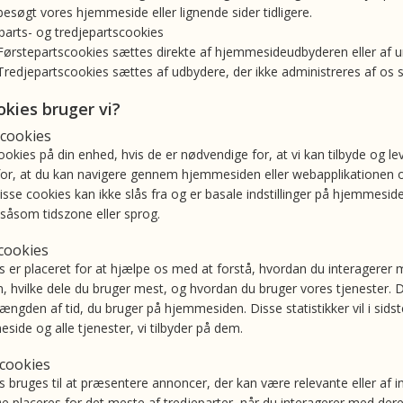
besøgt vores hjemmeside eller lignende sider tidligere.
parts- og tredjepartscookies
Førstepartscookies sættes direkte af hjemmesideudbyderen eller af
Tredjepartscookies sættes af udbydere, der ikke administreres af os
okies bruger vi?
 cookies
kies på din enhed, hvis de er nødvendige for, at vi kan tilbyde og le
or, at du kan navigere gennem hjemmesiden eller webapplikationen og 
isse cookies kan ikke slås fra og er basale indstillinger på hjemmesi
såsom tidszone eller sprog.
 cookies
s er placeret for at hjælpe os med at forstå, hvordan du interagerer
 hvilke dele du bruger mest, og hvordan du bruger vores tjenester. De
ngden af tid, du bruger på hjemmesiden. Disse statistikker vil i sid
ide og alle tjenester, vi tilbyder på dem.
cookies
 bruges til at præsentere annoncer, der kan være relevante eller af in
 De placeres for det meste af tredjeparter, når du interagerer med de