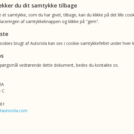
kker du dit samtykke tilbage
 et samtykke, som du har givet, tilbage, kan du klikke på det lille c
laceringen af samtykkeknappen og klikke på "gem".
iste
cookies brugt af Autorola kan ses i cookie-samtykkefeltet under hver k
os
spørgsmål vedrørende dette dokument, bedes du kontakte os.
2A
 C
 61
@autorola.com