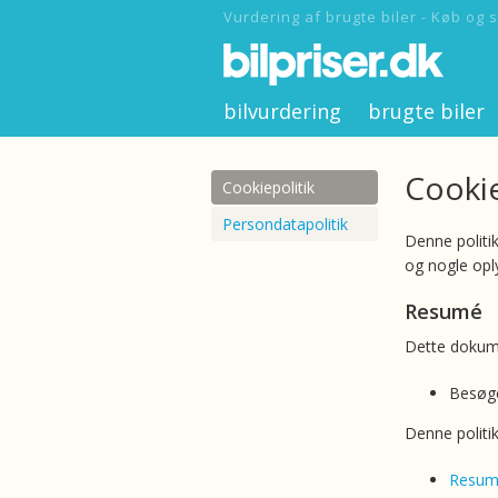
Vurdering af brugte biler - Køb og s
bilvurdering
brugte biler
Cookie
Cookiepolitik
Persondatapolitik
Denne politik
og nogle opl
Resumé
Dette dokume
Besøg
Denne politi
Resu