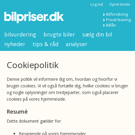
Log ind
Opret konto
Bilforsikring
Privat leasing
Billån
bilvurdering
brugte biler
sælg din bil
nyheder
tips & råd
analyser
Cookiepolitik
Denne politik vil informere dig om, hvordan og hvorfor vi
bruger cookies. Vi vil også fortælle dig, hvilke cookies vi bruger
og nogle oplysninger om tredjeparter, som også placerer
cookies på vores hjemmeside.
Resumé
Dette dokument gælder for:
Besøgende på vores hjemmesider