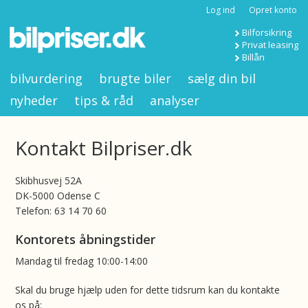
Log ind
Opret konto
Bilforsikring
Privat leasing
Billån
bilvurdering
brugte biler
sælg din bil
nyheder
tips & råd
analyser
Kontakt Bilpriser.dk
Skibhusvej 52A
DK-5000 Odense C
Telefon: 63 14 70 60
Kontorets åbningstider
Mandag til fredag 10:00-14:00
Skal du bruge hjælp uden for dette tidsrum kan du kontakte
os på: