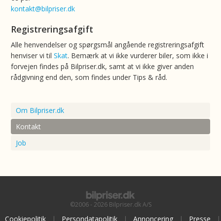
kontakt@bilpriser.dk
Registreringsafgift
Alle henvendelser og spørgsmål angående registreringsafgift
henviser vi til
Skat
. Bemærk at vi ikke vurderer biler, som ikke i
forvejen findes på Bilpriser.dk, samt at vi ikke giver anden
rådgivning end den, som findes under Tips & råd.
Om Bilpriser.dk
Kontakt
Job
©2006 - 2026 Bilpriser.dk A/S
Cookiepolitik
|
Persondatapolitik
|
Annoncering
|
Presse
|