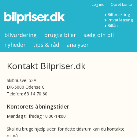
Log ind
Opret konto
Bilforsikring
Privat leasing
Billån
bilvurdering
brugte biler
sælg din bil
nyheder
tips & råd
analyser
Kontakt Bilpriser.dk
Skibhusvej 52A
DK-5000 Odense C
Telefon: 63 14 70 60
Kontorets åbningstider
Mandag til fredag 10:00-14:00
Skal du bruge hjælp uden for dette tidsrum kan du kontakte
os på: