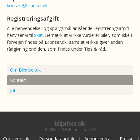
kontakt@bilpriser.dk
Registreringsafgift
Alle henvendelser og spørgsmål angående registreringsafgift
henviser vi til
Skat
. Bemærk at vi ikke vurderer biler, som ikke i
forvejen findes på Bilpriser.dk, samt at vi ikke giver anden
rådgivning end den, som findes under Tips & råd.
Om Bilpriser.dk
Kontakt
Job
©2006 - 2026 Bilpriser.dk A/S
Cookiepolitik
|
Persondatapolitik
|
Annoncering
|
Presse
|