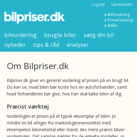
Log ind
Opret konto
Bilforsikring
Privat leasing
Billån
bilvurdering
brugte biler
sælg din bil
nyheder
tips & råd
analyser
Om Bilpriser.dk
Bilpriser.dk giver en generel vurdering af prisen på en brugt bil.
Du kan se, hvad bilen bør koste hos en autoforhandler, samt
hvad forhandleren bør give, hvis han skal købe bilen af dig.
Præcist værktøj
Vurderingen er prisen på et typisk eksemplar af bilen. Jo
mindre en bil afviger fra markedsgennemsnittet med
eksempelvis kilometertal eller stand, des mere præcis bliver
vurderingen. Det samme gælder for de enkelte modeller, jo